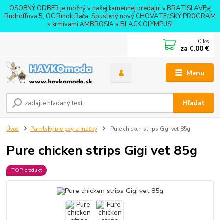
OSOBNÝ ODBER je možný v našej kamennej predajni v BRATISLAVE -
Rudroffova 5, OC Rínok Rača. Spustený nový CHOVATEĽSKÝ PROGRAM
s krmivami AMBROSIA a BLACK OLYMPUS!
0
ks
za
0,00 €
Menu
Hľadať
Úvod
Pamlsky pre psy a mačky
Pure chicken strips Gigi vet 85g
Pure chicken strips Gigi vet 85g
TOP produkt