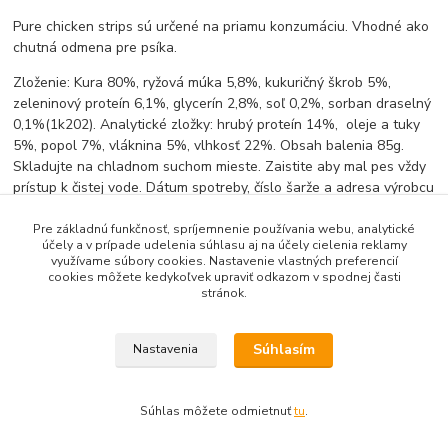
Pure chicken strips sú určené na priamu konzumáciu. Vhodné ako
chutná odmena pre psíka.
Zloženie: Kura 80%, ryžová múka 5,8%, kukuričný škrob 5%,
zeleninový proteín 6,1%, glycerín 2,8%, soľ 0,2%, sorban draselný
0,1%(1k202). Analytické zložky: hrubý proteín 14%, oleje a tuky
5%, popol 7%, vláknina 5%, vlhkosť 22%. Obsah balenia 85g.
Skladujte na chladnom suchom mieste. Zaistite aby mal pes vždy
prístup k čistej vode. Dátum spotreby, číslo šarže a adresa výrobcu
sú uvedené na obale.
Pre základnú funkčnosť, spríjemnenie používania webu, analytické
účely a v prípade udelenia súhlasu aj na účely cielenia reklamy
využívame súbory cookies. Nastavenie vlastných preferencií
cookies môžete kedykoľvek upraviť odkazom v spodnej časti
Tovar zaradený v kategóriách
stránok.
Pamlsky pre psy a mačky
Súhlasím
Nastavenia
Súhlas môžete odmietnuť
tu
.
Vytvorené na
Eshop-rychlo.sk