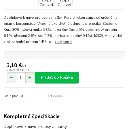
Doplnkové krmivo pre psy a mačky. Pure chicken strips sú určené na
priamu konzumáciu. Vhodné ako chutná odmena pre psíka. Zloženie:
Kura 80%, ryžová múka 5,8%, kukuričný škrob 5%, zeleninový proteín
6,1%, glycerín 2,8%, soľ 0,2%, sorban draselný 0,1%(1k202). Analytické
zložky: hrubý proteín 14%, o...
celý popis
3,10 €
/
ks
2,52 €
bez DPH
Pridať do košíka
Číslo produktu:
PY00005
Kompletné špecifikácie
Doplnkové krmivo pre psy a mačky.