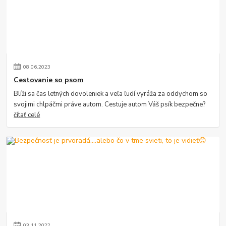
08
.
06
.
2023
Cestovanie so psom
Blíži sa čas letných dovoleniek a veľa ľudí vyráža za oddychom so
svojimi chlpáčmi práve autom. Cestuje autom Váš psík bezpečne?
čítať celé
03
.
11
.
2022