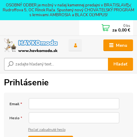
OSOBNÝ ODBER je možný v našej kamennej predajni v BRATISLAVE -
Rudroffova 5, OC Rínok Rača. Spustený nový CHOVATEĽSKÝ PROGRAM
s krmivami AMBROSIA a BLACK OLYMPUS!
0
ks
za
0,00 €
Menu
Hľadať
Prihlásenie
Email
*
Heslo
*
Poslať zabudnuté heslo