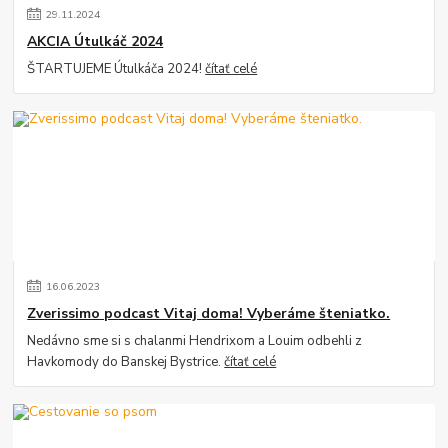
29
.
11
.
2024
AKCIA Útulkáč 2024
ŠTARTUJEME Útulkáča 2024!
čítať celé
16
.
06
.
2023
Zverissimo podcast Vitaj doma! Vyberáme šteniatko.
Nedávno sme si s chalanmi Hendrixom a Louim odbehli z
Havkomody do Banskej Bystrice.
čítať celé