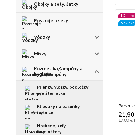
Obojky a sety, šatky
TOP pro
Postroje a sety
Novinka
Vôdzky
Misky
Kozmetika,šampóny a
hygiena
Plienky, vložky, podložky
pre šteniatka
Parvo - 
Klieštiky na pazúriky,
nožnice
21,90
17,80 €
Hrebene, kefy,
furminátory