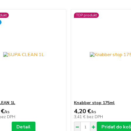
dukt
TOP produkt
LEAN 1L
Knabber stop 175ml
 €
4,20 €
/
ks
/
ks
bez DPH
3,41 €
bez DPH
Detail
Pridať do koš