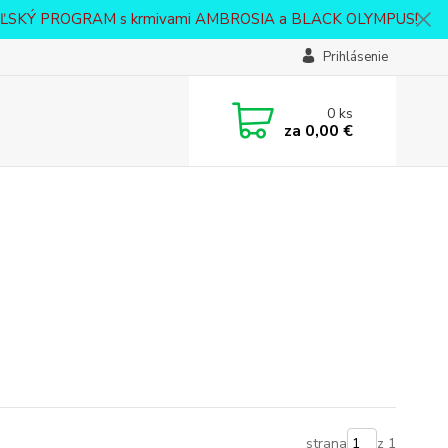
VATEĽSKÝ PROGRAM s krmivami AMBROSIA a BLACK OLYMPUS!
Prihlásenie
0
ks
za
0,00 €
strana
z 1