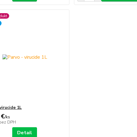
dukt
virucide 1L
 €
/
ks
bez DPH
Detail