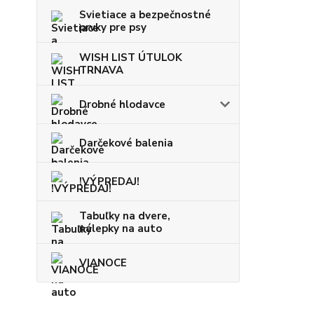
Svietiace a bezpečnostné
prvky pre psy
WISH LIST ÚTULOK
TRNAVA
Drobné hlodavce
Darčekové balenia
!VÝPREDAJ!
Tabuľky na dvere,
nálepky na auto
VIANOCE