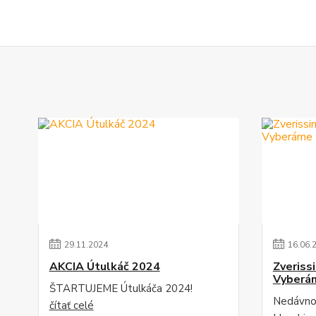
29
.
11
.
2024
16
.
06
.
AKCIA Útulkáč 2024
Zveriss
Vyberám
ŠTARTUJEME Útulkáča 2024!
Nedávno 
čítať celé