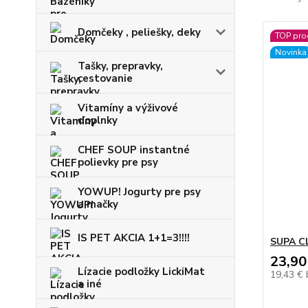
Domčeky , peliešky, deky
TOP pro
Novinka
Tašky, prepravky,
cestovanie
Vitamíny a výživové
doplnky
CHEF SOUP instantné
polievky pre psy
YOWUP! Jogurty pre psy
a mačky
IS PET AKCIA 1+1=3!!!!
SUPA C
23,90
Lízacie podložky LickiMat
19,43 €
a iné