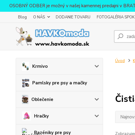
OSOBNÝ ODBER je možný v našej kamennej predajni v BR
Blog
O NÁS
DODANIE TOVARU
FOTOGALÉRIA SPOKO
Úvod
K
Krmivo
Pamlsky pre psy a mačky
Čist
Oblečenie
Hračky
Najnov
Bazéniky pre psy
Zobrazuje