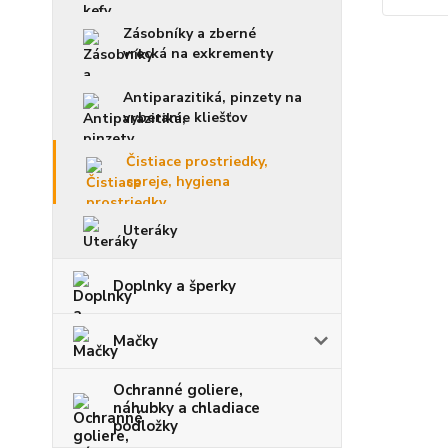
Zásobníky a zberné
vrecká na exkrementy
Antiparazitiká, pinzety na
vyberanie kliešťov
Čistiace prostriedky,
spreje, hygiena
Uteráky
Doplnky a šperky
Mačky
Ochranné goliere,
náhubky a chladiace
podložky