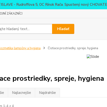
ATISLAVE - Rudroffova 5, OC Rínok Rača. Spustený nový CHO
JNÍ ZÁKAZNÍCI
Hľadať
ozmetika,šampóny a hygiena
Čistiace prostriedky, spreje, hygiena
iace prostriedky, spreje, hygiena
šie
Najlacnejšie
Najdrahšie
m 1-4 z 4