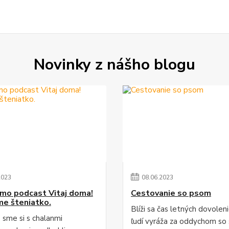
Novinky z nášho blogu
2023
08
.
06
.
2023
imo podcast Vitaj doma!
Cestovanie so psom
e šteniatko.
Blíži sa čas letných dovolen
sme si s chalanmi
ľudí vyráža za oddychom so 