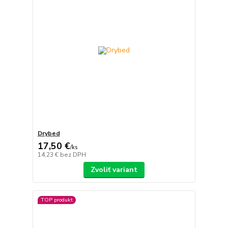
Drybed
17,50 €
/
ks
14,23 €
bez DPH
Zvoliť variant
TOP produkt