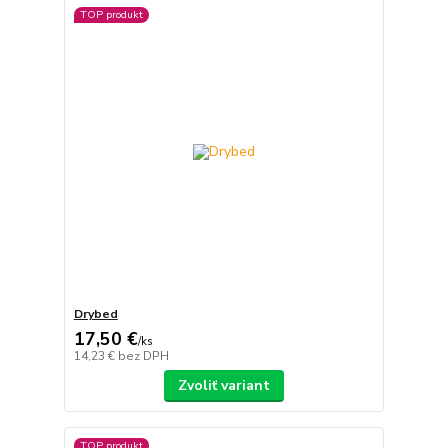
TOP produkt
Drybed
17,50 €
/
ks
14,23 €
bez DPH
Zvoliť variant
TOP produkt