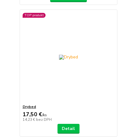
TOP produkt
Drybed
17,50 €
/
ks
14,23 €
bez DPH
Detail