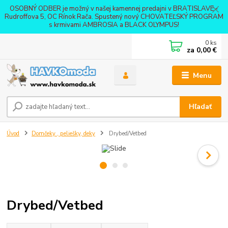
OSOBNÝ ODBER je možný v našej kamennej predajni v BRATISLAVE -
Rudroffova 5, OC Rínok Rača. Spustený nový CHOVATEĽSKÝ PROGRAM
s krmivami AMBROSIA a BLACK OLYMPUS!
0
ks
za
0,00 €
Menu
Hľadať
Úvod
Domčeky , peliešky, deky
Drybed/Vetbed
Drybed/Vetbed