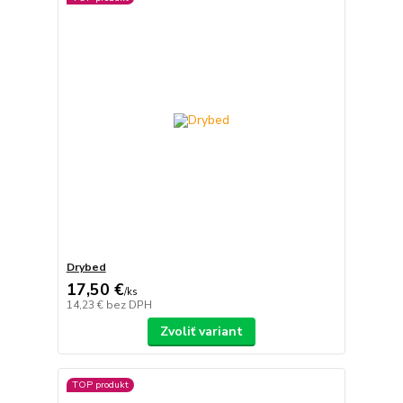
Drybed
17,50 €
/
ks
14,23 €
bez DPH
Zvoliť variant
TOP produkt