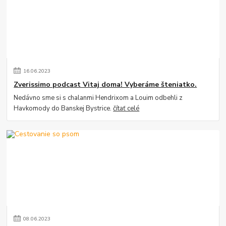
16
.
06
.
2023
Zverissimo podcast Vitaj doma! Vyberáme šteniatko.
Nedávno sme si s chalanmi Hendrixom a Louim odbehli z
Havkomody do Banskej Bystrice.
čítať celé
08
.
06
.
2023