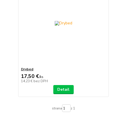
Drybed
17,50 €
/
ks
14,23 €
bez DPH
Detail
strana
z 1