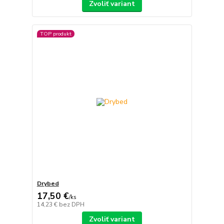
Zvoliť variant
TOP produkt
Drybed
17,50 €
/
ks
14,23 €
bez DPH
Zvoliť variant