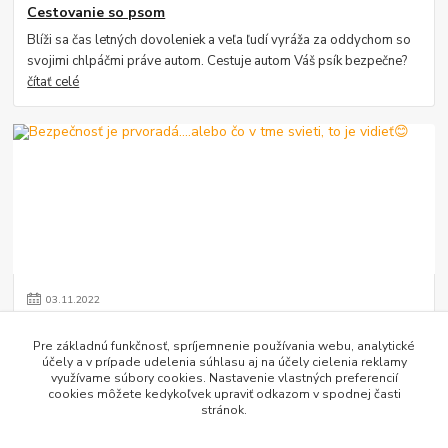
Cestovanie so psom
Blíži sa čas letných dovoleniek a veľa ľudí vyráža za oddychom so
svojimi chlpáčmi práve autom. Cestuje autom Váš psík bezpečne?
čítať celé
03
.
11
.
2022
Bezpečnosť je prvoradá....alebo čo v tme svieti, to je
vidieť😊
Pre základnú funkčnosť, spríjemnenie používania webu, analytické
účely a v prípade udelenia súhlasu aj na účely cielenia reklamy
Myslite na bezpečnosť Vášho psíka v sychravom počasí alebo na
využívame súbory cookies. Nastavenie vlastných preferencií
večernej prechádzke!
čítať celé
cookies môžete kedykoľvek upraviť odkazom v spodnej časti
stránok.