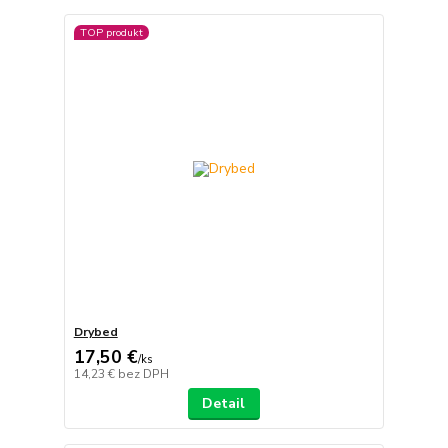
TOP produkt
Drybed
17,50 €
/
ks
14,23 €
bez DPH
Detail