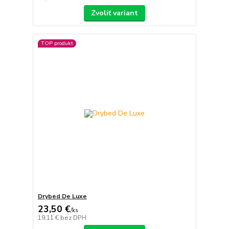
Zvoliť variant
TOP produkt
Drybed De Luxe
23,50 €
/
ks
19,11 €
bez DPH