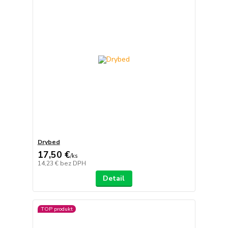
Drybed
17,50 €
/
ks
14,23 €
bez DPH
Detail
TOP produkt