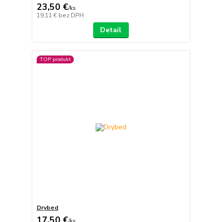
23,50 €
/
ks
19,11 €
bez DPH
Detail
TOP produkt
Drybed
17,50 €
/
ks