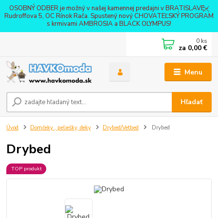
OSOBNÝ ODBER je možný v našej kamennej predajni v BRATISLAVE -
Rudroffova 5, OC Rínok Rača. Spustený nový CHOVATEĽSKÝ PROGRAM
s krmivami AMBROSIA a BLACK OLYMPUS!
0
ks
za
0,00 €
Menu
Hľadať
Úvod
Domčeky , peliešky, deky
Drybed/Vetbed
Drybed
Drybed
TOP produkt