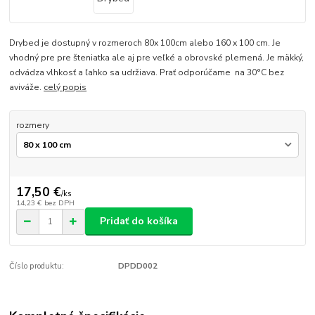
Drybed je dostupný v rozmeroch 80x 100cm alebo 160 x 100 cm. Je
vhodný pre pre šteniatka ale aj pre veľké a obrovské plemená. Je mäkký,
odvádza vlhkosť a ľahko sa udržiava. Prať odporúčame na 30°C bez
aviváže.
celý popis
rozmery
17,50 €
/
ks
14,23 €
bez DPH
Pridať do košíka
Číslo produktu:
DPDD002