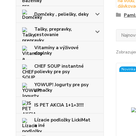
Domčeky , peliešky, deky
Paml
Tašky, prepravky,
cestovanie
Najnov
Vitamíny a výživové
Zobrazuje
doplnky
CHEF SOUP instantné
Novinka
polievky pre psy
YOWUP! Jogurty pre psy
a mačky
IS PET AKCIA 1+1=3!!!!
Lízacie podložky LickiMat
a iné