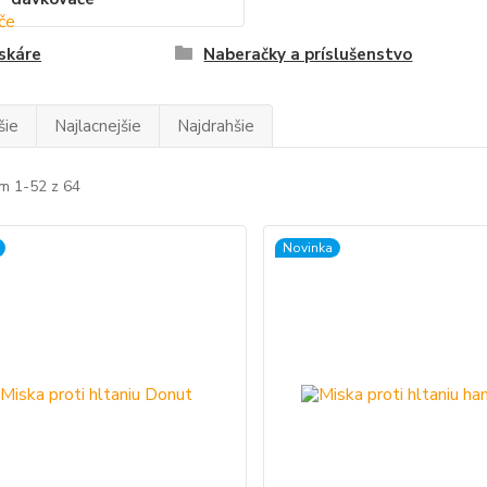
skáre
Naberačky a príslušenstvo
šie
Najlacnejšie
Najdrahšie
m 1-52 z 64
Novinka