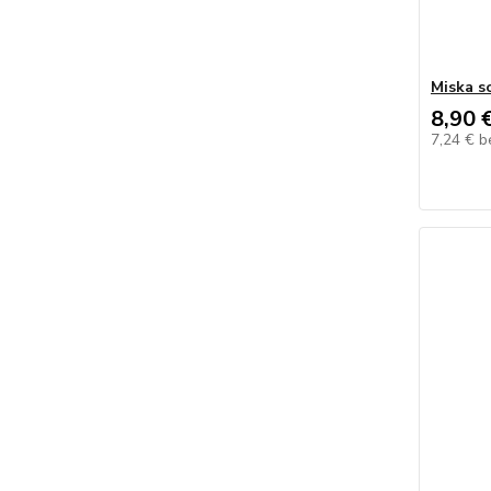
Miska s
8,90 
7,24 €
b