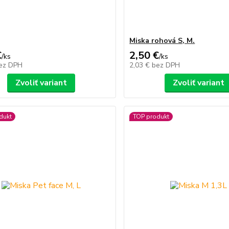
Miska rohová S, M.
€
2,50 €
/
ks
/
ks
ez DPH
2,03 €
bez DPH
Zvoliť variant
Zvoliť variant
dukt
TOP produkt