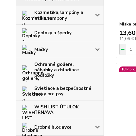
Kozmetika,šampóny a
hygiena
Miska p
13,60
Doplnky a šperky
11,06 €
Mačky
Ochranné goliere,
náhubky a chladiace
TOP pro
podložky
Svietiace a bezpečnostné
prvky pre psy
WISH LIST ÚTULOK
TRNAVA
Drobné hlodavce