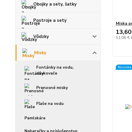
Obojky a sety, šatky
Postroje a sety
Miska p
13,60
Vôdzky
11,06 €
Misky
Fontánky na vodu,
Novinka
dávkovače
Prenosné misky
Fľaše na vodu
Pamlskáre
Naberačky a príslušenstvo