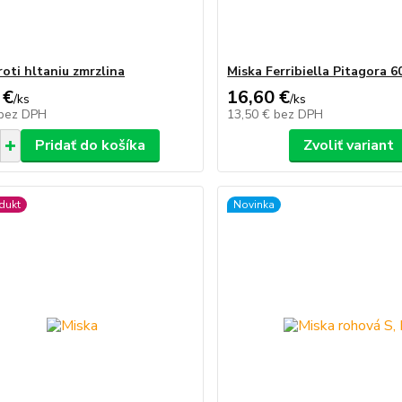
roti hltaniu zmrzlina
Miska Ferribiella Pitagora 
 €
16,60 €
/
ks
/
ks
bez DPH
13,50 €
bez DPH
Pridať do košíka
Zvoliť variant
dukt
Novinka