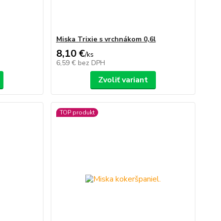
Miska Trixie s vrchnákom 0,6l
8,10 €
/
ks
6,59 €
bez DPH
Zvoliť variant
TOP produkt