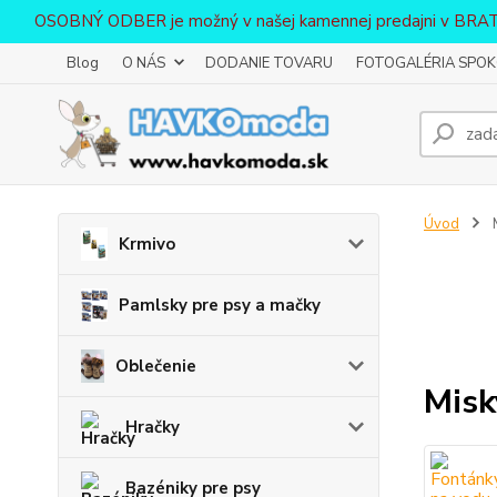
OSOBNÝ ODBER je možný v našej kamennej predajni v BR
Blog
O NÁS
DODANIE TOVARU
FOTOGALÉRIA SPOKO
Úvod
Krmivo
Pamlsky pre psy a mačky
Oblečenie
Misk
Hračky
Bazéniky pre psy