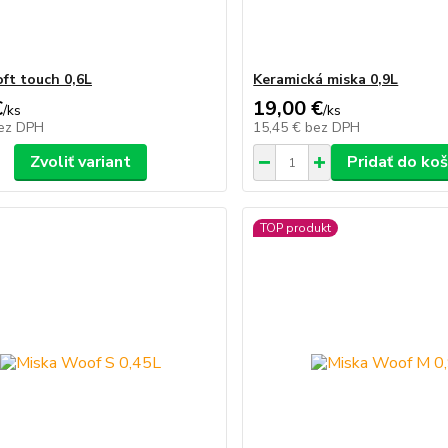
oft touch 0,6L
Keramická miska 0,9L
€
19,00 €
/
ks
/
ks
ez DPH
15,45 €
bez DPH
Zvoliť variant
Pridať do koš
TOP produkt