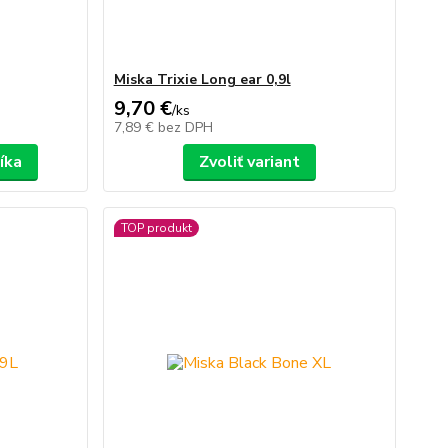
Miska Trixie Long ear 0,9l
9,70 €
/
ks
7,89 €
bez DPH
íka
Zvoliť variant
TOP produkt