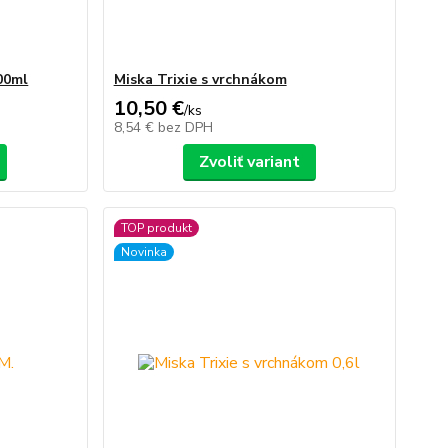
600ml
Miska Trixie s vrchnákom
10,50 €
/
ks
8,54 €
bez DPH
Zvoliť variant
TOP produkt
Novinka