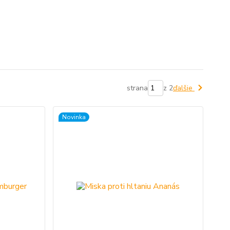
strana
z 2
ďalšie
Novinka