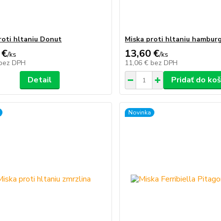
roti hltaniu Donut
Miska proti hltaniu hambur
 €
13,60 €
/
ks
/
ks
bez DPH
11,06 €
bez DPH
Detail
Pridať do koš
Novinka