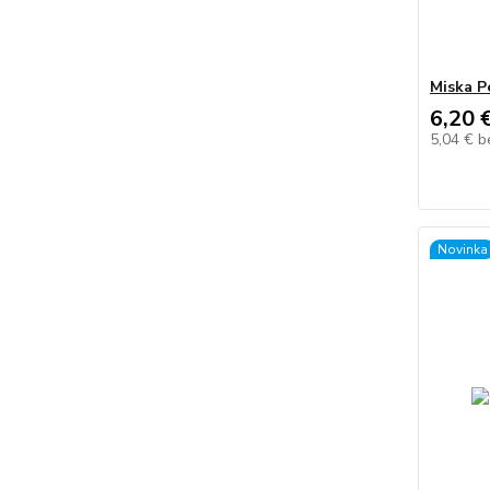
Miska P
6,20 
5,04 €
b
Novinka