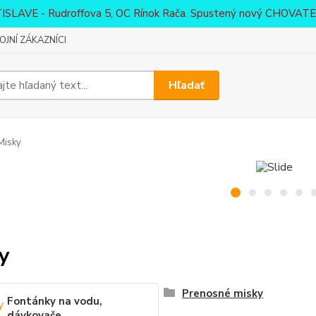
ATISLAVE - Rudroffova 5, OC Rínok Rača. Spustený nový CHO
JNÍ ZÁKAZNÍCI
Hľadať
Misky
y
Prenosné misky
Fontánky na vodu,
dávkovače