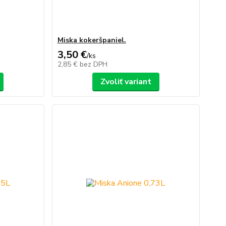
Miska kokeršpaniel.
3,50 €
/
ks
2,85 €
bez DPH
Zvoliť variant