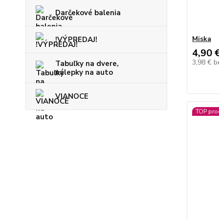
Darčekové balenia
Miska
!VÝPREDAJ!
4,90 
3,98 €
b
Tabuľky na dvere,
nálepky na auto
VIANOCE
TOP pro