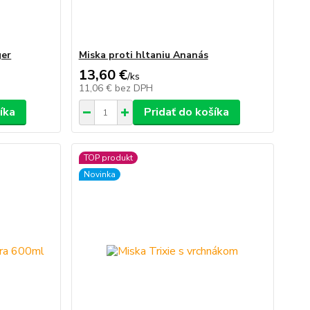
ger
Miska proti hltaniu Ananás
13,60 €
/
ks
11,06 €
bez DPH
íka
Pridať do košíka
TOP produkt
Novinka