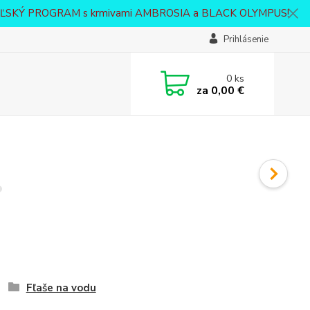
VATEĽSKÝ PROGRAM s krmivami AMBROSIA a BLACK OLYMPUS!
Prihlásenie
0
ks
za
0,00 €
Fľaše na vodu