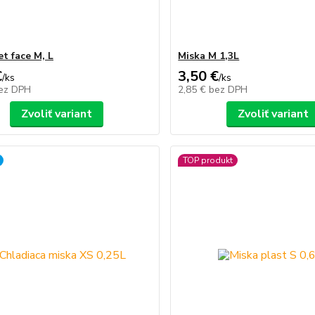
et face M, L
Miska M 1,3L
€
3,50 €
/
ks
/
ks
ez DPH
2,85 €
bez DPH
Zvoliť variant
Zvoliť variant
TOP produkt