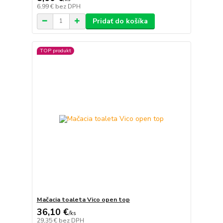
6,99 €
bez DPH
Pridať do košíka
TOP produkt
Mačacia toaleta Vico open top
36,10 €
/
ks
29,35 €
bez DPH