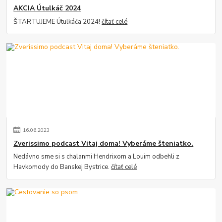
AKCIA Útulkáč 2024
ŠTARTUJEME Útulkáča 2024!
čítať celé
16
.
06
.
2023
Zverissimo podcast Vitaj doma! Vyberáme šteniatko.
Nedávno sme si s chalanmi Hendrixom a Louim odbehli z
Havkomody do Banskej Bystrice.
čítať celé