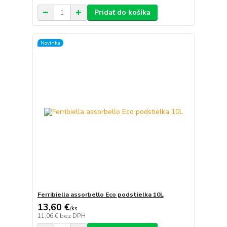
Pridať do košíka
Novinka
Ferribiella assorbello Eco podstielka 10L
13,60 €
/
ks
11,06 €
bez DPH