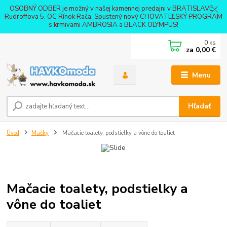
OSOBNÝ ODBER je možný v našej kamennej predajni v BRATISLAVE -
Rudroffova 5, OC Rínok Rača. Spustený nový CHOVATEĽSKÝ PROGRAM
s krmivami AMBROSIA a BLACK OLYMPUS!
0
ks
za
0,00 €
Menu
Hľadať
Úvod
Mačky
Mačacie toalety, podstielky a vône do toaliet
Mačacie toalety, podstielky a
vône do toaliet