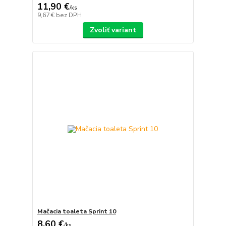
11,90 €
/
ks
9,67 €
bez DPH
Zvoliť variant
Mačacia toaleta Sprint 10
8,60 €
/
ks