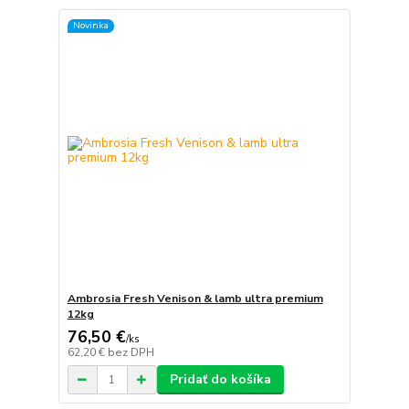
Novinka
Ambrosia Fresh Venison & lamb ultra premium
12kg
76,50 €
/
ks
62,20 €
bez DPH
Pridať do košíka