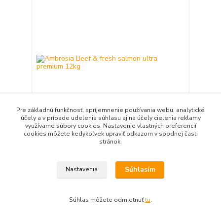
Pre základnú funkčnosť, spríjemnenie používania webu, analytické
účely a v prípade udelenia súhlasu aj na účely cielenia reklamy
využívame súbory cookies. Nastavenie vlastných preferencií
cookies môžete kedykoľvek upraviť odkazom v spodnej časti
stránok.
Ambrosia Beef & fresh salmon ultra premium
12kg
73,50 €
/
ks
Súhlasím
Nastavenia
59,76 €
bez DPH
Pridať do košíka
Súhlas môžete odmietnuť
tu
.