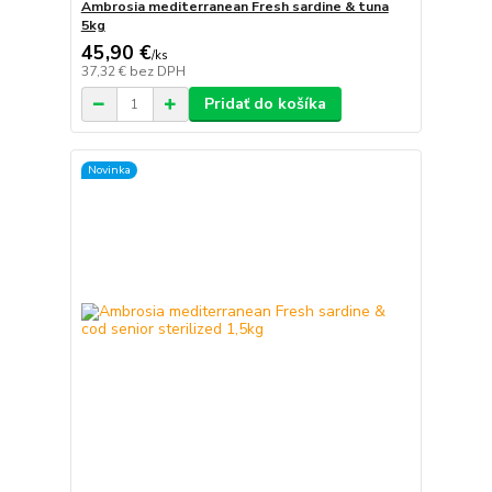
Ambrosia mediterranean Fresh sardine & tuna
5kg
45,90 €
/
ks
37,32 €
bez DPH
Pridať do košíka
Novinka