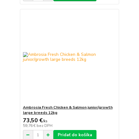
Ambrosia Fresh Chicken & Salmon junior/growth
large breeds 12kg
73,50 €
/
ks
59,76 €
bez DPH
Pridať do košíka