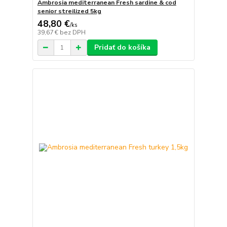
Ambrosia mediterranean Fresh sardine & cod
senior streilized 5kg
48,80 €
/
ks
39,67 €
bez DPH
Pridať do košíka