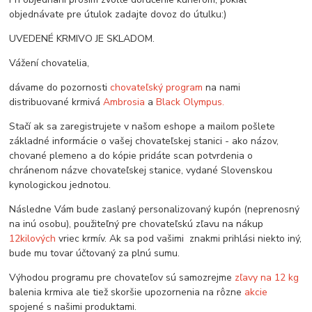
objednávate pre útulok zadajte dovoz do útulku:)
UVEDENÉ KRMIVO JE SKLADOM.
Vážení chovatelia,
dávame do pozornosti
chovateľský program
na nami
distribuované krmivá
Ambrosia
a
Black Olympus.
Stačí ak sa zaregistrujete v našom eshope a mailom pošlete
základné informácie o vašej chovateľskej stanici - ako názov,
chované plemeno a do kópie pridáte scan potvrdenia o
chránenom názve chovateľskej stanice, vydané Slovenskou
kynologickou jednotou.
Následne Vám bude zaslaný personalizovaný kupón (neprenosný
na inú osobu), použiteľný pre chovateľskú zľavu na nákup
12kilových
vriec krmív. Ak sa pod vašimi znakmi prihlási niekto iný,
bude mu tovar účtovaný za plnú sumu.
Výhodou programu pre chovateľov sú samozrejme
zľavy na 12 kg
balenia krmiva ale tiež skoršie upozornenia na rôzne
akcie
spojené s našimi produktami.