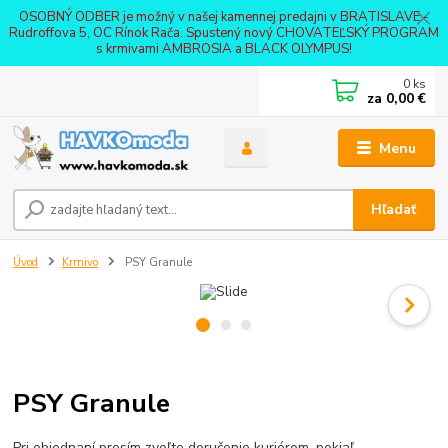
OSOBNÝ ODBER je možný v našej kamennej predajni v BRATISLAVE -
Rudroffova 5, OC Rínok Rača. Spustený nový CHOVATEĽSKÝ PROGRAM
s krmivami AMBROSIA a BLACK OLYMPUS!
0
ks
za
0,00 €
Menu
Hľadať
Úvod
Krmivo
PSY Granule
PSY Granule
Pri objednaní prosím zvoľte doručenie kuriérom, pokiaľ