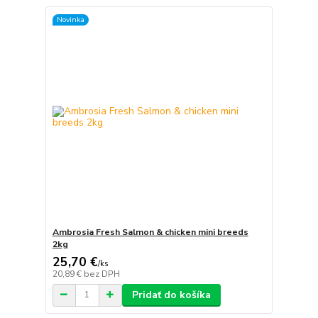
Novinka
Ambrosia Fresh Salmon & chicken mini breeds
2kg
25,70 €
/
ks
20,89 €
bez DPH
Pridať do košíka