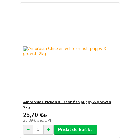
Ambrosia Chicken & Fresh fish puppy & growth
2kg
25,70 €
/
ks
20,89 €
bez DPH
Pridať do košíka