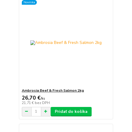
Novinka
Ambrosia Beef & Fresh Salmon 2kg
26,70 €
/
ks
21,71 €
bez DPH
Pridať do košíka