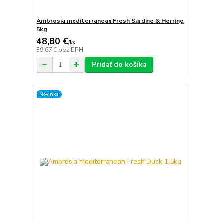
Ambrosia mediterranean Fresh Sardine & Herring
5kg
48,80 €
/
ks
39,67 €
bez DPH
Pridať do košíka
Novinka