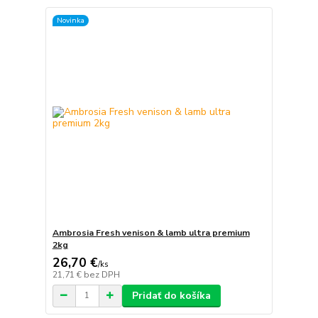
Novinka
Ambrosia Fresh venison & lamb ultra premium
2kg
26,70 €
/
ks
21,71 €
bez DPH
Pridať do košíka