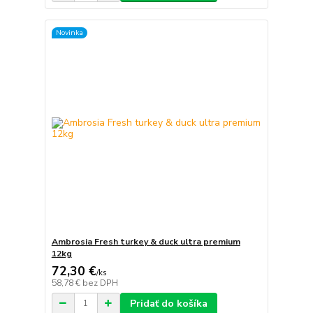
Novinka
Ambrosia Fresh turkey & duck ultra premium
12kg
72,30 €
/
ks
58,78 €
bez DPH
Pridať do košíka