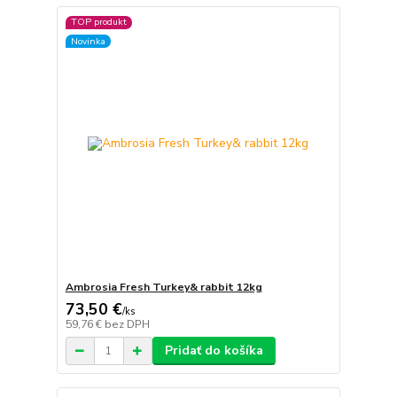
TOP produkt
Novinka
Ambrosia Fresh Turkey& rabbit 12kg
73,50 €
/
ks
59,76 €
bez DPH
Pridať do košíka