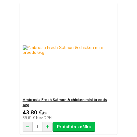
Ambrosia Fresh Salmon & chicken mini breeds
6kg
43,80 €
/
ks
35,61 €
bez DPH
Pridať do košíka