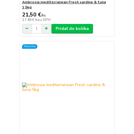
Ambrosia mediterranean Fresh sardine & tuna
1,5kg
21,50 €
/
ks
17,48 €
bez DPH
Pridať do košíka
Novinka