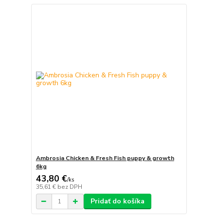
Ambrosia Chicken & Fresh Fish puppy & growth
6kg
43,80 €
/
ks
35,61 €
bez DPH
Pridať do košíka