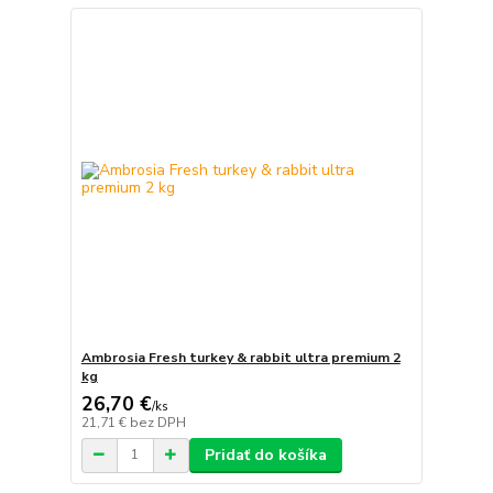
Ambrosia Fresh turkey & rabbit ultra premium 2
kg
26,70 €
/
ks
21,71 €
bez DPH
Pridať do košíka