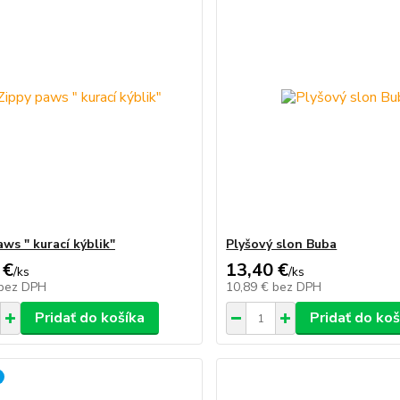
ws " kurací kýblik"
Plyšový slon Buba
 €
13,40 €
/
ks
/
ks
bez DPH
10,89 €
bez DPH
Pridať do košíka
Pridať do koš