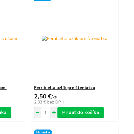
šami
Ferribiella uzlík pre šteniatka
2,50 €
/
ks
2,03 €
bez DPH
íka
Pridať do košíka
Novinka