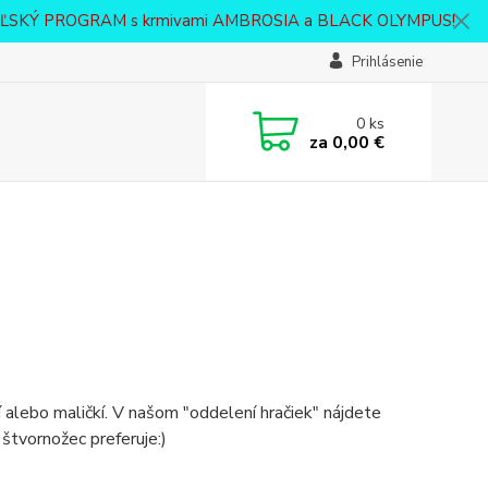
VATEĽSKÝ PROGRAM s krmivami AMBROSIA a BLACK OLYMPUS!
Prihlásenie
0
ks
za
0,00 €
í alebo maličkí. V našom "oddelení hračiek" nájdete
štvornožec preferuje:)