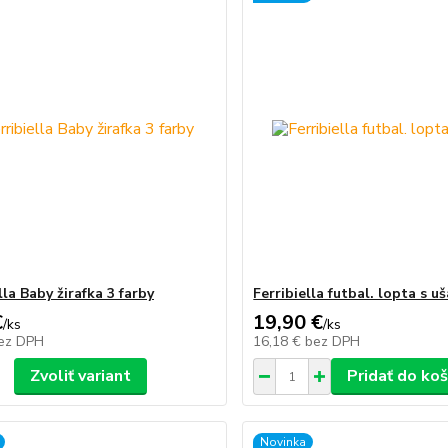
lla Baby žirafka 3 farby
Ferribiella futbal. lopta s u
€
19,90 €
/
ks
/
ks
ez DPH
16,18 €
bez DPH
Zvoliť variant
Pridať do koš
Novinka