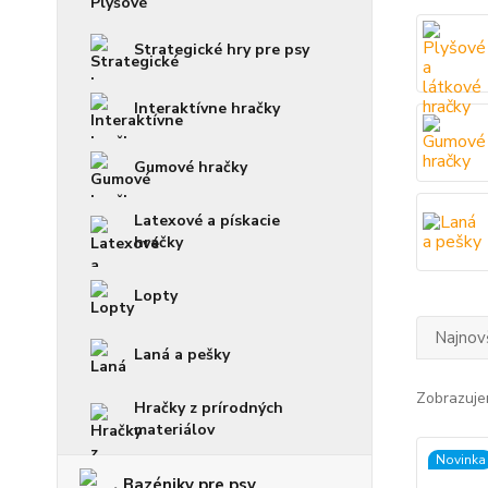
Strategické hry pre psy
Interaktívne hračky
Gumové hračky
Latexové a pískacie
hračky
Lopty
Najnov
Laná a pešky
Zobrazuje
Hračky z prírodných
materiálov
Novinka
Bazéniky pre psy