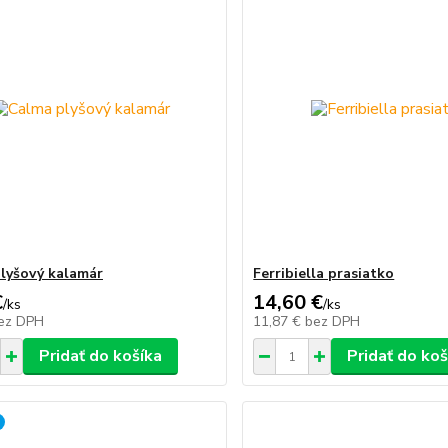
lyšový kalamár
Ferribiella prasiatko
€
14,60 €
/
ks
/
ks
ez DPH
11,87 €
bez DPH
Pridať do košíka
Pridať do koš