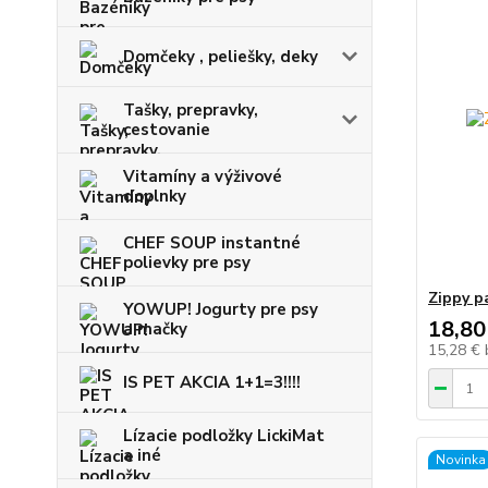
Domčeky , peliešky, deky
Tašky, prepravky,
cestovanie
Vitamíny a výživové
doplnky
CHEF SOUP instantné
polievky pre psy
Zippy pa
YOWUP! Jogurty pre psy
18,80
a mačky
15,28 €
IS PET AKCIA 1+1=3!!!!
Lízacie podložky LickiMat
a iné
Novinka