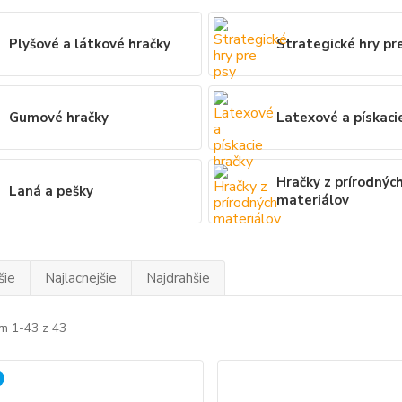
Plyšové a látkové hračky
Strategické hry pr
Gumové hračky
Latexové a pískaci
Hračky z prírodnýc
Laná a pešky
materiálov
šie
Najlacnejšie
Najdrahšie
m 1-43 z 43