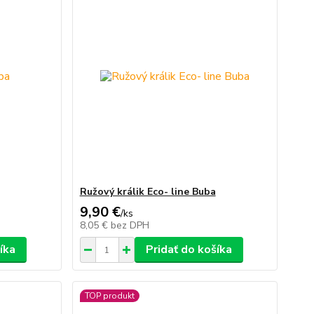
Ružový králik Eco- line Buba
9,90 €
/
ks
8,05 €
bez DPH
íka
Pridať do košíka
TOP produkt