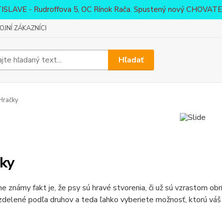
ATISLAVE - Rudroffova 5, OC Rínok Rača. Spustený nový CHO
JNÍ ZÁKAZNÍCI
Hľadať
Hračky
ky
 známy fakt je, že psy sú hravé stvorenia, či už sú vzrastom obr
zdelené podľa druhov a teda ľahko vyberiete možnosť, ktorú váš 