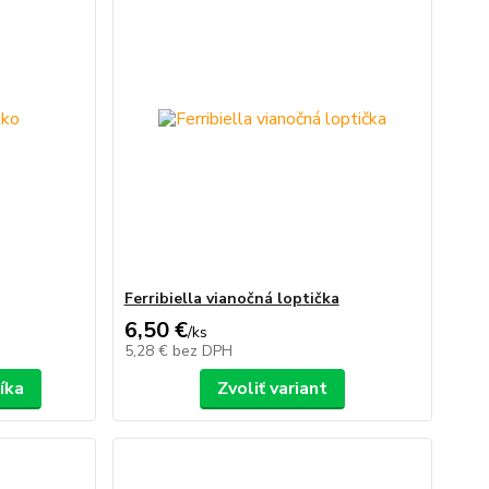
Ferribiella vianočná loptička
6,50 €
/
ks
5,28 €
bez DPH
íka
Zvoliť variant