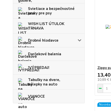
Svietiace a bezpečnostné
prvky pre psy
WISH LIST ÚTULOK
TRNAVA
Drobné hlodavce
Darčekové balenia
!VÝPREDAJ!
Zippy p
13,40
Tabuľky na dvere,
10,89 €
nálepky na auto
VIANOCE
Novinka