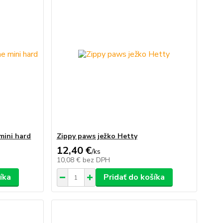
mini hard
Zippy paws ježko Hetty
12,40 €
/
ks
10,08 €
bez DPH
íka
Pridať do košíka