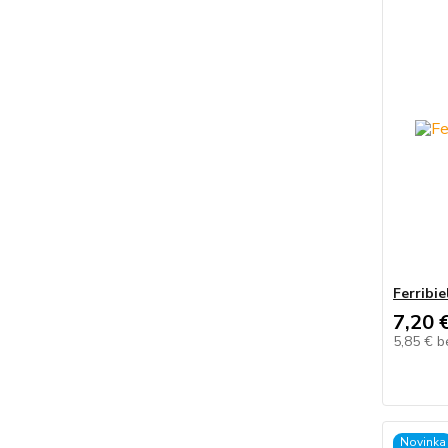
Ferribie
7,20 
5,85 €
b
Novinka