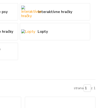
e psy
Interaktívne hračky
e hračky
Lopty
h
strana
z 1