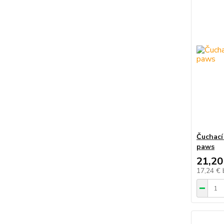
Čuchací
paws
21,20
17,24 €