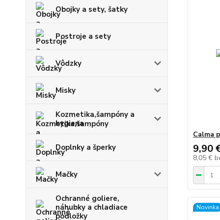
Obojky a sety, šatky
Postroje a sety
Vôdzky
Misky
Kozmetika,šampóny a
hygiena
Calma p
9,90 
Doplnky a šperky
8,05 €
b
Mačky
Ochranné goliere,
náhubky a chladiace
Novinka
podložky