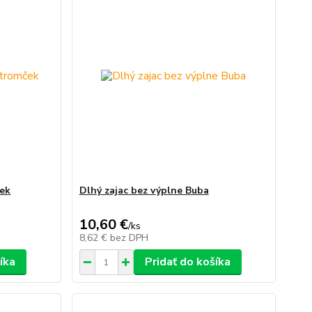
ček
Dlhý zajac bez výplne Buba
10,60 €
/
ks
8,62 €
bez DPH
íka
Pridať do košíka