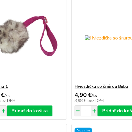
na 1
Hviezdička so šnúrou Buba
 €
4,90 €
/
ks
/
ks
bez DPH
3,98 €
bez DPH
Pridať do košíka
Pridať do koš
Novinka