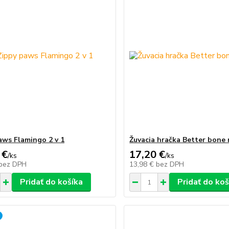
aws Flamingo 2 v 1
Žuvacia hračka Better bone 
 €
17,20 €
/
ks
/
ks
bez DPH
13,98 €
bez DPH
Pridať do košíka
Pridať do koš