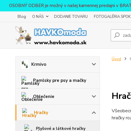
OSOBNÝ ODBER je možný v našej kamennej predajni v BR
Blog
O NÁS
DODANIE TOVARU
FOTOGALÉRIA SPOKO
Úvod
Krmivo
Pamlsky pre psy a mačky
Hrač
Oblečenie
Všeobecne
Hračky
hračky ro
Plyšové a látkové hračky