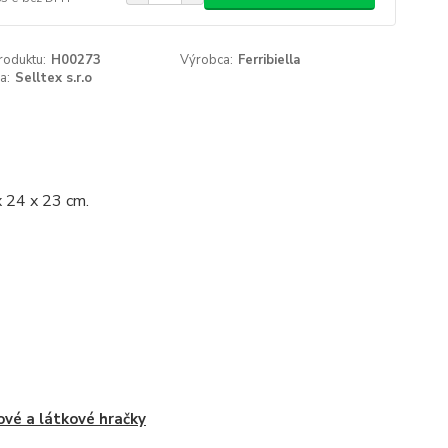
roduktu:
H00273
Výrobca:
Ferribiella
a:
Selltex s.r.o
x 24 x 23 cm.
ové a látkové hračky