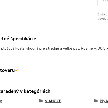
Číslo p
dovozc
tné špecifikácie
plyšová koala, vhodná pre stredné a veľké psy. Rozmery: 30,5 
tovaru
zaradený v kategóriách
y
VIANOCE
Plyš