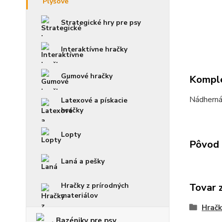
Strategické hry pre psy
Interaktívne hračky
Gumové hračky
Komple
Nádherná 
Latexové a pískacie
hračky
Lopty
Pôvod 
Laná a pešky
Hračky z prírodných
Tovar 
materiálov
Hračk
Bazéniky pre psy