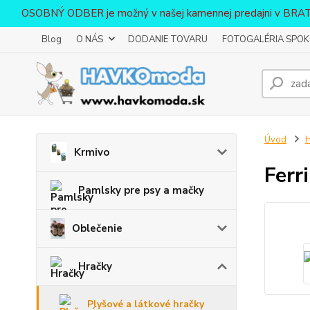
OSOBNÝ ODBER je možný v našej kamennej predajni v BR
Blog
O NÁS
DODANIE TOVARU
FOTOGALÉRIA SPOKO
Úvod
H
Krmivo
Ferr
Pamlsky pre psy a mačky
Oblečenie
Hračky
Plyšové a látkové hračky