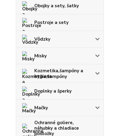
Obojky a sety, šatky
Postroje a sety
Vôdzky
Misky
Kozmetika,šampóny a
hygiena
Doplnky a šperky
Mačky
Ochranné goliere,
náhubky a chladiace
podložky