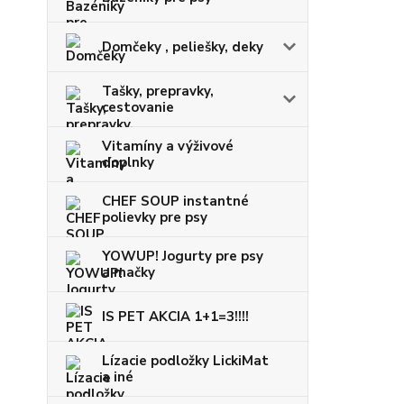
Domčeky , peliešky, deky
Tašky, prepravky,
cestovanie
Vitamíny a výživové
doplnky
CHEF SOUP instantné
polievky pre psy
YOWUP! Jogurty pre psy
a mačky
IS PET AKCIA 1+1=3!!!!
Lízacie podložky LickiMat
a iné