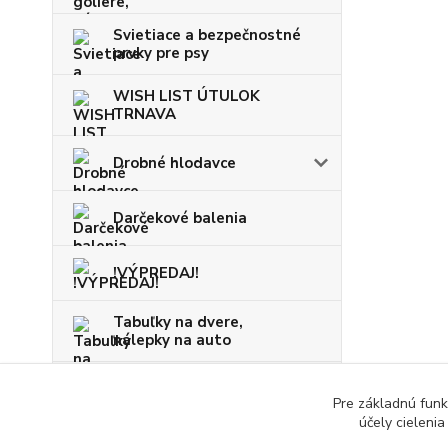
Svietiace a bezpečnostné
prvky pre psy
WISH LIST ÚTULOK
TRNAVA
Drobné hlodavce
Darčekové balenia
!VÝPREDAJ!
Tabuľky na dvere,
nálepky na auto
VIANOCE
Pre základnú funk
účely cieleni