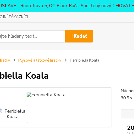
ATISLAVE - Rudroffova 5, OC Rínok Rača. Spustený nový CHO
JNÍ ZÁKAZNÍCI
Hľadať
račky
Plyšové a látkové hračky
Ferribiella Koala
ibiella Koala
Nádher
30,5 x
20
16,