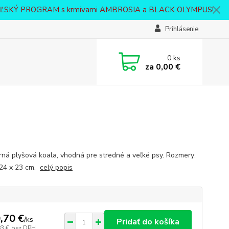
VATEĽSKÝ PROGRAM s krmivami AMBROSIA a BLACK OLYMPUS!
Prihlásenie
0
ks
za
0,00 €
ná plyšová koala, vhodná pre stredné a veľké psy. Rozmery:
 24 x 23 cm.
celý popis
,70 €
/
ks
Pridať do košíka
83 €
bez DPH