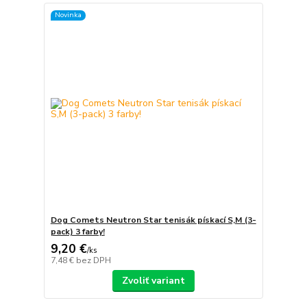
Novinka
Dog Comets Neutron Star tenisák pískací S,M (3-
pack) 3 farby!
9,20 €
/
ks
7,48 €
bez DPH
Zvoliť variant