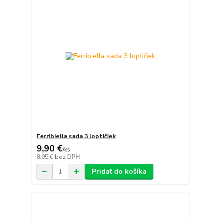
Ferribiella sada 3 loptičiek
9,90 €
/
ks
8,05 €
bez DPH
Pridať do košíka