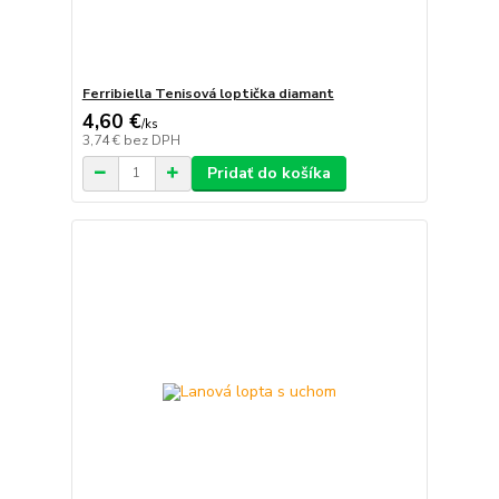
Ferribiella Tenisová loptička diamant
4,60 €
/
ks
3,74 €
bez DPH
Pridať do košíka