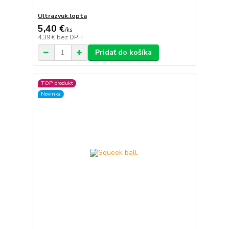
Ultrazvuk.lopta
5,40 €
/
ks
4,39 €
bez DPH
Pridať do košíka
TOP produkt
Novinka