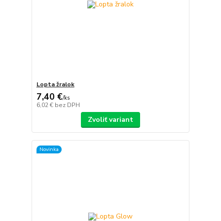
Lopta žralok
7,40 €
/
ks
6,02 €
bez DPH
Zvoliť variant
Novinka