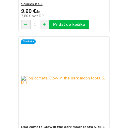
Squeek ball.
9,60 €
/
ks
7,80 €
bez DPH
Pridať do košíka
Novinka
Dog comets Glow in the dark moon lopta S, M, L