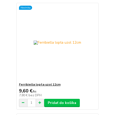
Novinka
Ferribiella lopta uzol 12cm
9,60 €
/
ks
7,80 €
bez DPH
Pridať do košíka