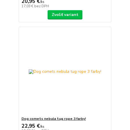
20,95 €
/
ks
17,03 €
bez DPH
Zvoliť variant
Dog comets nebula tug rope 3 farby!
22,95 €
/
ks