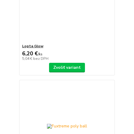
Lopta Glow
6,20 €
/
ks
5,04 €
bez DPH
Zvoliť variant