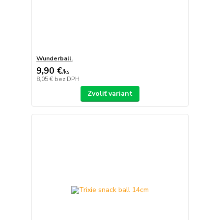
Wunderball.
9,90 €
/
ks
8,05 €
bez DPH
Zvoliť variant