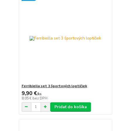
Ferribiella set 3 športových loptičiek
9,90 €
/
ks
8,05 €
bez DPH
Pridať do košíka