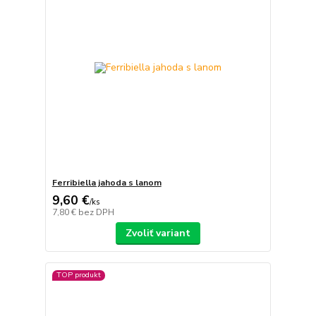
Ferribiella jahoda s lanom
9,60 €
/
ks
7,80 €
bez DPH
Zvoliť variant
TOP produkt