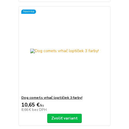
Novinka
Dog comets vrhač loptičiek 3 farby!
10,65 €
/
ks
8,66 €
bez DPH
Zvoliť variant