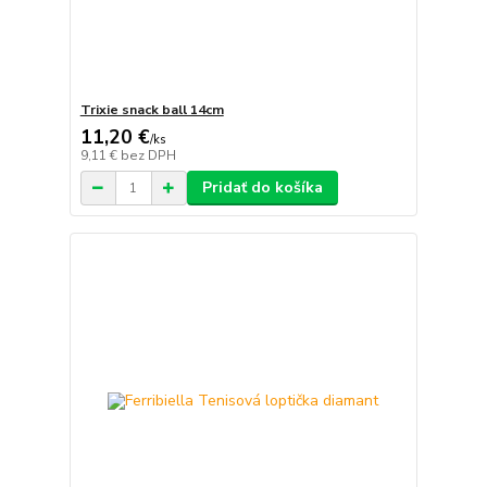
Trixie snack ball 14cm
11,20 €
/
ks
9,11 €
bez DPH
Pridať do košíka