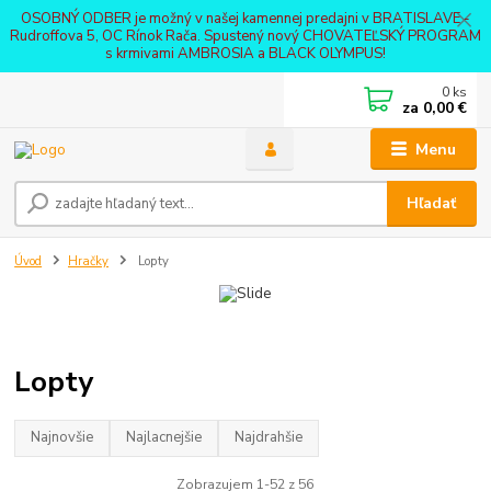
OSOBNÝ ODBER je možný v našej kamennej predajni v BRATISLAVE -
Rudroffova 5, OC Rínok Rača. Spustený nový CHOVATEĽSKÝ PROGRAM
s krmivami AMBROSIA a BLACK OLYMPUS!
0
ks
za
0,00 €
Menu
Hľadať
Úvod
Hračky
Lopty
Lopty
Najnovšie
Najlacnejšie
Najdrahšie
Zobrazujem 1-52 z 56