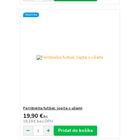
Novinka
Ferribiella futbal. lopta s ušami
19,90 €
/
ks
16,18 €
bez DPH
Pridať do košíka