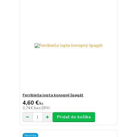
Ferribiella lopta konopný špagát
4,60 €
/
ks
3,74 €
bez DPH
Pridať do košíka
Novinka