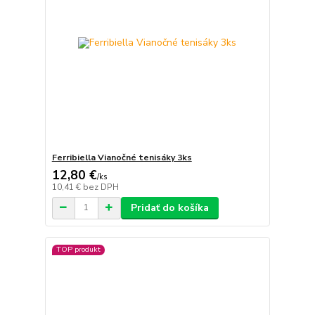
Ferribiella Vianočné tenisáky 3ks
12,80 €
/
ks
10,41 €
bez DPH
Pridať do košíka
TOP produkt