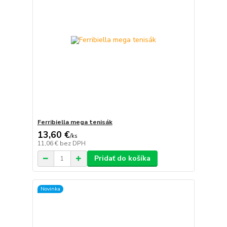
Ferribiella mega tenisák
13,60 €
/
ks
11,06 €
bez DPH
Pridať do košíka
Novinka