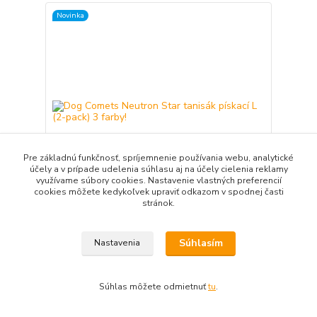
Novinka
Pre základnú funkčnosť, spríjemnenie používania webu, analytické
účely a v prípade udelenia súhlasu aj na účely cielenia reklamy
využívame súbory cookies. Nastavenie vlastných preferencií
cookies môžete kedykoľvek upraviť odkazom v spodnej časti
stránok.
Dog Comets Neutron Star tanisák pískací L (2-
pack) 3 farby!
Súhlasím
Nastavenia
8,90 €
/
ks
7,24 €
bez DPH
Súhlas môžete odmietnuť
tu
.
Zvoliť variant