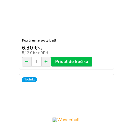
Fuxtreme poly ball
6,30 €
/
ks
5,12 €
bez DPH
Pridať do košíka
Novinka