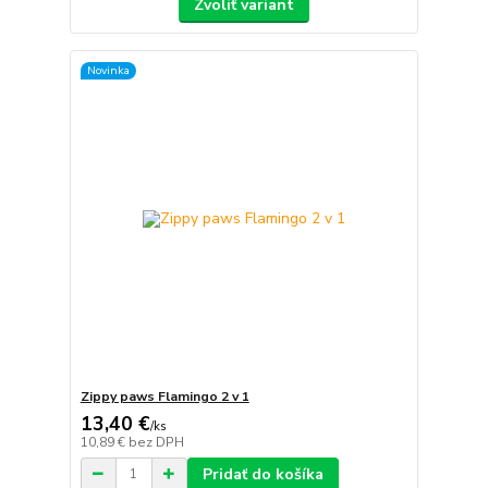
Zvoliť variant
Novinka
Zippy paws Flamingo 2 v 1
13,40 €
/
ks
10,89 €
bez DPH
Pridať do košíka