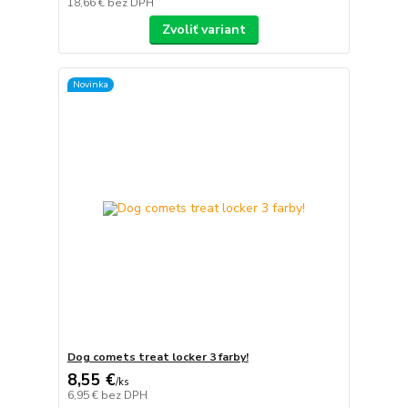
18,66 €
bez DPH
Zvoliť variant
Novinka
Dog comets treat locker 3 farby!
8,55 €
/
ks
6,95 €
bez DPH