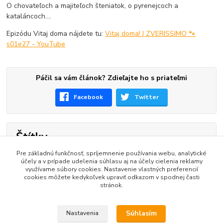
O chovateľoch a majiteľoch šteniatok, o pyrenejcoch a
kataláncoch....
Epizódu Vitaj doma nájdete tu:
Vitaj doma! | ZVERISSIMO 🐾
s01e27 - YouTube
Páčil sa vám článok? Zdieľajte ho s priateľmi
Facebook
Twitter
Štítky
Pre základnú funkčnosť, spríjemnenie používania webu, analytické
šteniatko
pes
ako vybrať šteniatko
účely a v prípade udelenia súhlasu aj na účely cielenia reklamy
využívame súbory cookies. Nastavenie vlastných preferencií
správny výber
chovateľská stanica
cookies môžete kedykoľvek upraviť odkazom v spodnej časti
stránok.
pes pre život
Súhlasím
Nastavenia