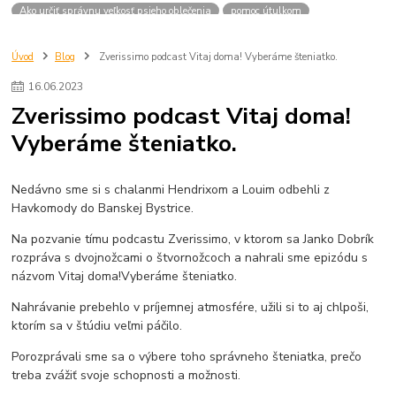
Ako určiť správnu veľkosť psieho oblečenia
pomoc útulkom
psy v útulkoch
zvieratá v útulkoch
viditeľnosť
venčenie
cestovanie
pes v aute
ako vybrať šteniatko
správny výber
Úvod
Blog
Zverissimo podcast Vitaj doma! Vyberáme šteniatko.
chovateľská stanica
pes pre život
útuloktrnava
pomocútulkom
16
.
06
.
2023
vianocevútulku
Zverissimo podcast Vitaj doma!
Vyberáme šteniatko.
Nedávno sme si s chalanmi Hendrixom a Louim odbehli z
Havkomody do Banskej Bystrice.
Na pozvanie tímu podcastu Zverissimo, v ktorom sa Janko Dobrík
rozpráva s dvojnožcami o štvornožcoch a nahrali sme epizódu s
názvom Vitaj doma!Vyberáme šteniatko.
Nahrávanie prebehlo v príjemnej atmosfére, užili si to aj chlpoši,
ktorím sa v štúdiu veľmi páčilo.
Porozprávali sme sa o výbere toho správneho šteniatka, prečo
treba zvážiť svoje schopnosti a možnosti.