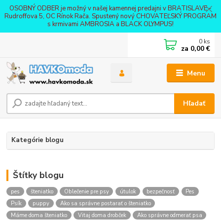
OSOBNÝ ODBER je možný v našej kamennej predajni v BRATISLAVE -
Rudroffova 5, OC Rínok Rača. Spustený nový CHOVATEĽSKÝ PROGRAM
s krmivami AMBROSIA a BLACK OLYMPUS!
0
ks
za
0,00 €
Menu
Hľadať
Kategórie blogu
Štítky blogu
pes
šteniatko
Oblečenie pre psy
útulok
bezpečnosť
Pes
Psík
puppy
Ako sa správne postarať o šteniatko
Máme doma šteniatko
Vitaj doma drobček
Ako správne odmerať psa