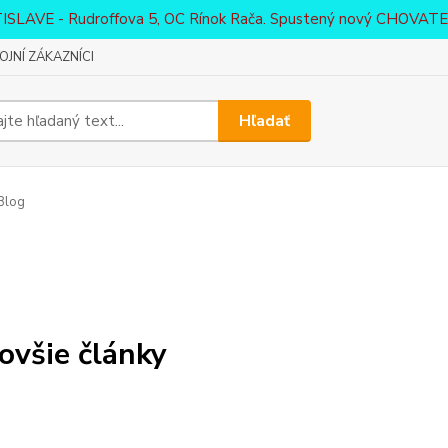
ATISLAVE - Rudroffova 5, OC Rínok Rača. Spustený nový CHO
JNÍ ZÁKAZNÍCI
Hľadať
Blog
ovšie články