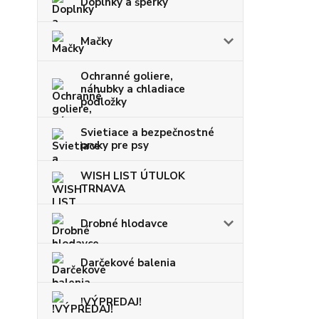
Doplnky a šperky
Mačky
Ochranné goliere,
náhubky a chladiace
podložky
Svietiace a bezpečnostné
prvky pre psy
WISH LIST ÚTULOK
TRNAVA
Drobné hlodavce
Darčekové balenia
!VÝPREDAJ!