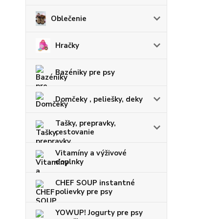
Oblečenie
Hračky
Bazéniky pre psy
Domčeky , peliešky, deky
Tašky, prepravky,
cestovanie
Vitamíny a výživové
doplnky
CHEF SOUP instantné
polievky pre psy
YOWUP! Jogurty pre psy