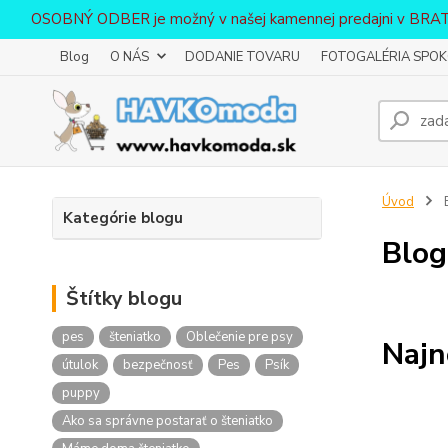
OSOBNÝ ODBER je možný v našej kamennej predajni v BR
Blog
O NÁS
DODANIE TOVARU
FOTOGALÉRIA SPOKO
Úvod
Kategórie blogu
Blog
Štítky blogu
pes
šteniatko
Oblečenie pre psy
Najn
útulok
bezpečnosť
Pes
Psík
puppy
Ako sa správne postarať o šteniatko