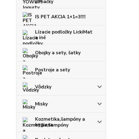
a mačky
IS PET AKCIA 1+1=3!!!!
Lízacie podložky LickiMat
a iné
Obojky a sety, šatky
Postroje a sety
Vôdzky
Misky
Kozmetika,šampóny a
hygiena