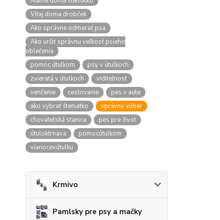
Máme doma šteniatko
Vitaj doma drobček
Ako správne odmerať psa
Ako určiť správnu veľkosť psieho
oblečenia
pomoc útulkom
psy v útulkoch
zvieratá v útulkoch
viditeľnosť
venčenie
cestovanie
pes v aute
ako vybrať šteniatko
správny výber
chovateľská stanica
pes pre život
útuloktrnava
pomocútulkom
vianocevútulku
Krmivo
Pamlsky pre psy a mačky