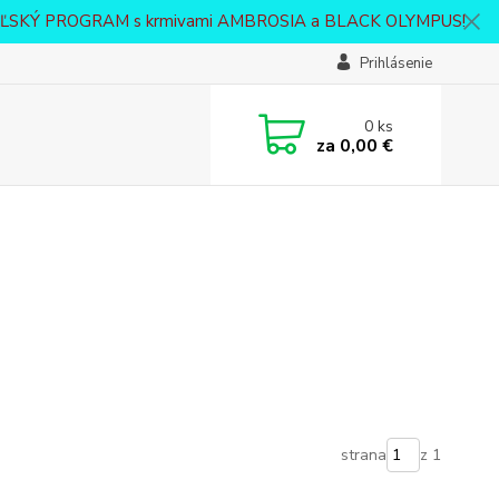
VATEĽSKÝ PROGRAM s krmivami AMBROSIA a BLACK OLYMPUS!
Prihlásenie
0
ks
za
0,00 €
strana
z 1