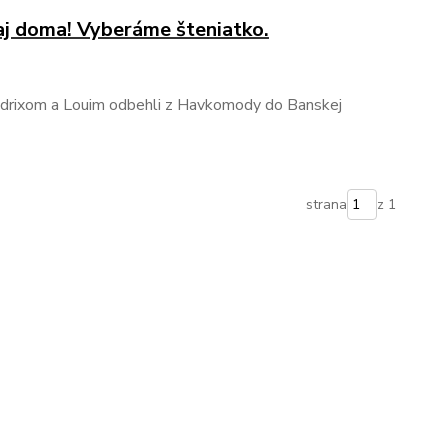
aj doma! Vyberáme šteniatko.
drixom a Louim odbehli z Havkomody do Banskej
strana
z 1