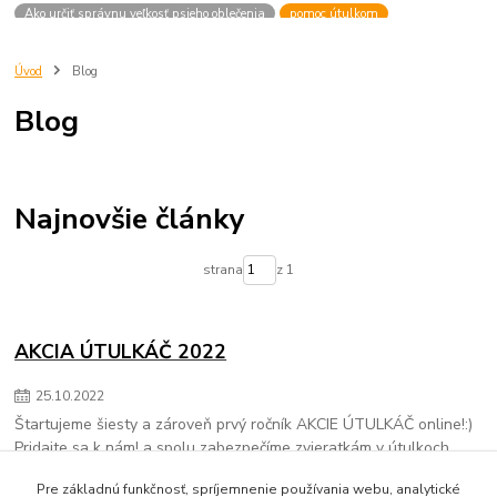
Ako určiť správnu veľkosť psieho oblečenia
pomoc útulkom
psy v útulkoch
zvieratá v útulkoch
viditeľnosť
venčenie
cestovanie
pes v aute
ako vybrať šteniatko
správny výber
Úvod
Blog
chovateľská stanica
pes pre život
útuloktrnava
pomocútulkom
Blog
vianocevútulku
Najnovšie články
strana
z 1
AKCIA ÚTULKÁČ 2022
25
.
10
.
2022
Štartujeme šiesty a zároveň prvý ročník AKCIE ÚTULKÁČ online!:)
Pridajte sa k nám! a spolu zabezpečíme zvieratkám v útulkoch
Piešťany a Trnava plné brušká:)
Pre základnú funkčnosť, spríjemnenie používania webu, analytické