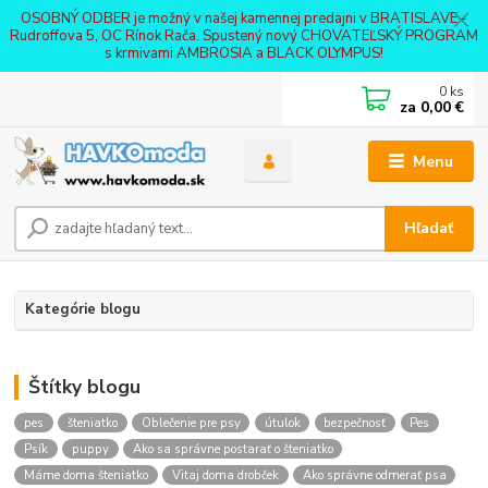
OSOBNÝ ODBER je možný v našej kamennej predajni v BRATISLAVE -
Rudroffova 5, OC Rínok Rača. Spustený nový CHOVATEĽSKÝ PROGRAM
s krmivami AMBROSIA a BLACK OLYMPUS!
0
ks
za
0,00 €
Menu
Hľadať
Kategórie blogu
Štítky blogu
pes
šteniatko
Oblečenie pre psy
útulok
bezpečnosť
Pes
Psík
puppy
Ako sa správne postarať o šteniatko
Máme doma šteniatko
Vitaj doma drobček
Ako správne odmerať psa