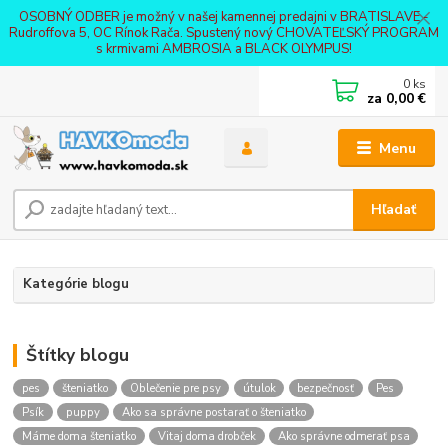
OSOBNÝ ODBER je možný v našej kamennej predajni v BRATISLAVE -
Rudroffova 5, OC Rínok Rača. Spustený nový CHOVATEĽSKÝ PROGRAM
s krmivami AMBROSIA a BLACK OLYMPUS!
0
ks
za
0,00 €
Menu
Hľadať
Kategórie blogu
Štítky blogu
pes
šteniatko
Oblečenie pre psy
útulok
bezpečnosť
Pes
Psík
puppy
Ako sa správne postarať o šteniatko
Máme doma šteniatko
Vitaj doma drobček
Ako správne odmerať psa