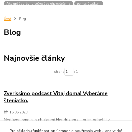
Ako určiť správnu veľkosť psieho oblečenia
pomoc útulkom
psy v útulkoch
zvieratá v útulkoch
viditeľnosť
venčenie
cestovanie
pes v aute
ako vybrať šteniatko
správny výber
Úvod
Blog
chovateľská stanica
pes pre život
útuloktrnava
pomocútulkom
Blog
vianocevútulku
Najnovšie články
strana
z 1
Zverissimo podcast Vitaj doma! Vyberáme
šteniatko.
16
.
06
.
2023
Nedávno sme si s chalanmi Hendrixom a Louim odbehli z
Havkomody do Banskej Bystrice.
Pre základnú funkčnosť, spríjemnenie používania webu, analytické