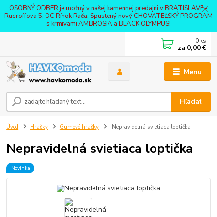
OSOBNÝ ODBER je možný v našej kamennej predajni v BRATISLAVE -
Rudroffova 5, OC Rínok Rača. Spustený nový CHOVATEĽSKÝ PROGRAM
s krmivami AMBROSIA a BLACK OLYMPUS!
0
ks
za
0,00 €
Menu
Hľadať
Úvod
Hračky
Gumové hračky
Nepravidelná svietiaca loptička
Nepravidelná svietiaca loptička
Novinka