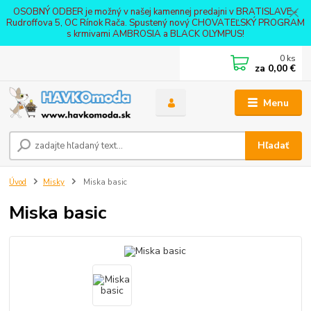
OSOBNÝ ODBER je možný v našej kamennej predajni v BRATISLAVE -
Rudroffova 5, OC Rínok Rača. Spustený nový CHOVATEĽSKÝ PROGRAM
s krmivami AMBROSIA a BLACK OLYMPUS!
0
ks
za
0,00 €
Menu
Hľadať
Úvod
Misky
Miska basic
Miska basic