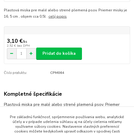
Plastová miska pre malé alebo strené plemená psov. Priemer misky je
16, 5 cm , objem cca 0,5l .
celý popis
3,10 €
/
ks
2,52 €
bez DPH
Pridať do košíka
Číslo produktu:
CPM064
Kompletné špecifikácie
Plastová miska pre malé alebo strené plemená psov. Priemer
misky je 16, 5 cm , objem cca 0,5l .
Pre základnú funkčnosť, spríjemnenie používania webu, analytické
účely a v prípade udelenia súhlasu aj na účely cielenia reklamy
využívame súbory cookies. Nastavenie vlastných preferencií
cookies môžete kedykoľvek upraviť odkazom v spodnej časti
Tovar zaradený v kategóriách