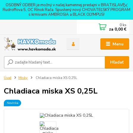
OSOBNÝ ODBER je možný v našej kamennej predajni v BRATISLAVE -
Rudroffova 5, OC Rínok Rača. Spustený nový CHOVATEĽSKÝ PROGRAM
s krmivami AMBROSIA a BLACK OLYMPUS!
0
ks
za
0,00 €
Menu
Hľadať
Úvod
Misky
Chladiaca miska XS 0,25L
Chladiaca miska XS 0,25L
Novinka