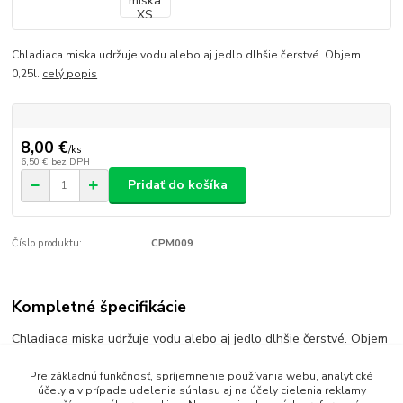
Chladiaca miska udržuje vodu alebo aj jedlo dlhšie čerstvé. Objem
0,25l.
celý popis
8,00 €
/
ks
6,50 €
bez DPH
Pridať do košíka
Číslo produktu:
CPM009
Kompletné špecifikácie
Chladiaca miska udržuje vodu alebo aj jedlo dlhšie čerstvé. Objem
0,25l.
Pre základnú funkčnosť, spríjemnenie používania webu, analytické
účely a v prípade udelenia súhlasu aj na účely cielenia reklamy