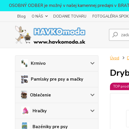
OSOBNÝ ODBER je možný v našej kamennej predajni v BR
Blog
O NÁS
DODANIE TOVARU
FOTOGALÉRIA SPOKO
Úvod
D
Krmivo
Dry
Pamlsky pre psy a mačky
TOP prod
Oblečenie
Hračky
Bazéniky pre psy