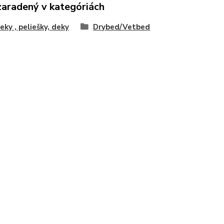
zaradený v kategóriách
ky , peliešky, deky
Drybed/Vetbed