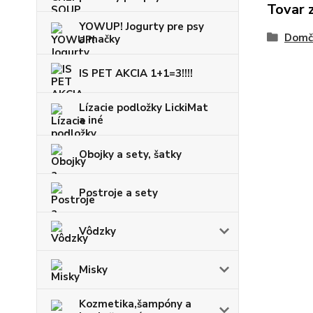
Tovar 
YOWUP! Jogurty pre psy
Domče
a mačky
IS PET AKCIA 1+1=3!!!!
Lízacie podložky LickiMat
a iné
Obojky a sety, šatky
Postroje a sety
Vôdzky
Misky
Kozmetika,šampóny a