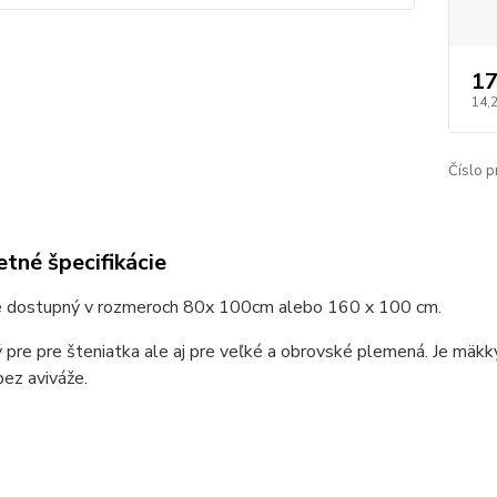
17
14,
Číslo p
tné špecifikácie
e dostupný v rozmeroch 80x 100cm alebo 160 x 100 cm.
 pre pre šteniatka ale aj pre veľké a obrovské plemená. Je mäkk
ez aviváže.