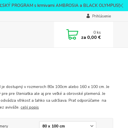
VATEĽSKÝ PROGRAM s krmivami AMBROSIA a BLACK OLYMPUS!
Prihlásenie
0
ks
za
0,00 €
 je dostupný v rozmeroch 80x 100cm alebo 160 x 100 cm. Je
 pre pre šteniatka ale aj pre veľké a obrovské plemená. Je
 odvádza vlhkosť a ľahko sa udržiava. Prať odporúčame na
ez aviváže.
celý popis
mery