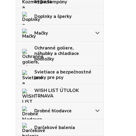
hygiena
Doplnky a šperky
Mačky
Ochranné goliere,
náhubky a chladiace
podložky
Svietiace a bezpečnostné
prvky pre psy
WISH LIST ÚTULOK
TRNAVA
Drobné hlodavce
Darčekové balenia