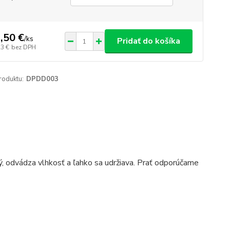
,50 €
/
ks
Pridať do košíka
23 €
bez DPH
roduktu:
DPDD003
ý, odvádza vlhkosť a ľahko sa udržiava. Prať odporúčame