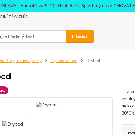
ATISLAVE - Rudroffova 5, OC Rínok Rača. Spustený nový CHO
JNÍ ZÁKAZNÍCI
Hľadať
omčeky , peliešky, deky
Drybed/Vetbed
Drybed
bed
ukt
Drybed
vhodný
mäkký,
30°C b
roz