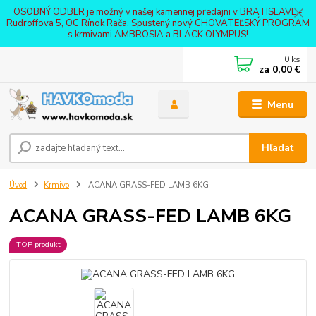
OSOBNÝ ODBER je možný v našej kamennej predajni v BRATISLAVE -
Rudroffova 5, OC Rínok Rača. Spustený nový CHOVATEĽSKÝ PROGRAM
s krmivami AMBROSIA a BLACK OLYMPUS!
0
ks
za
0,00 €
Menu
Hľadať
Úvod
Krmivo
ACANA GRASS-FED LAMB 6KG
ACANA GRASS-FED LAMB 6KG
TOP produkt