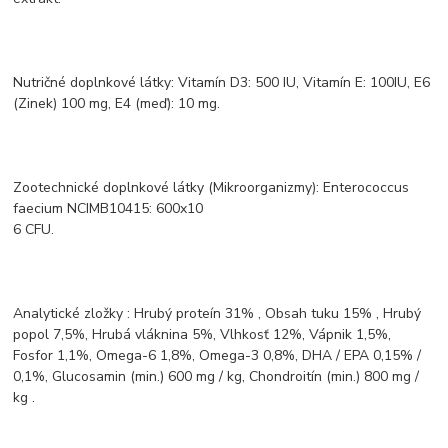
Nutričné doplnkové látky: Vitamín D3: 500 IU, Vitamín E: 100IU, E6
(Zinek) 100 mg, E4 (meď): 10 mg.
Zootechnické doplnkové látky (Mikroorganizmy): Enterococcus
faecium NCIMB10415: 600x10
6 CFU.
Analytické zložky : Hrubý proteín 31% , Obsah tuku 15% , Hrubý
popol 7,5%, Hrubá vláknina 5%, Vlhkosť 12%, Vápnik 1,5%,
Fosfor 1,1%, Omega-6 1,8%, Omega-3 0,8%, DHA / EPA 0,15% /
0,1%, Glucosamin (min.) 600 mg / kg, Chondroitín (min.) 800 mg /
kg .