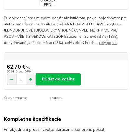
Pri objednaní prosím zvoľte doručenie kuriérom, pokiaľ objednávate pre
útulok zadajte dovoz do útulku:) ACANA GRASS-FED LAMB Singles –
JEDNODRUHOVÉ | BIOLOGICKY VHODNÉKOMPLETNÉ KRMIVO PRE
PSOV – VŠETKY VEKOVÉ KATEGÓRIEZloženie : Surové jahňa (18%),
dehydrované jahňacie mäso (18%), celý zelený hrach,...
celý popis
62,70 €
/
ks
50,98 €
bez DPH
Pridať do košíka
Číslo produktu:
KGK003
Kompletné špecifikácie
Pri objednaní prosím zvoľte doručenie kuriérom, pokiaľ