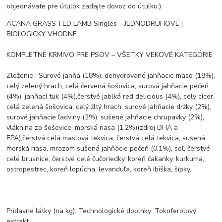
objednávate pre útulok zadajte dovoz do útulku:)
ACANA GRASS-FED LAMB Singles – JEDNODRUHOVÉ |
BIOLOGICKY VHODNÉ
KOMPLETNÉ KRMIVO PRE PSOV – VŠETKY VEKOVÉ KATEGÓRIE
Zloženie : Surové jahňa (18%), dehydrované jahňacie mäso (18%),
celý zelený hrach, celá červená šošovica, surová jahňacie pečeň
(4%), jahňací tuk (4%),čerstvé jablká red delicious (4%), celý cícer,
celá zelená šošovica, celý žltý hrach, surové jahňacie držky (2%),
surové jahňacie ľadviny (2%), sušené jahňacie chrupavky (2%),
vláknina zo šošovice, morská riasa (1,2%)(zdroj DHA a
EPA),čerstvá celá maslová tekvica, čerstvá celá tekvica, sušená
morská riasa, mrazom sušená jahňacie pečeň (0,1%), soľ, čerstvé
celé brusnice, čerstvé celé čučoriedky, koreň čakanky, kurkuma,
ostropestrec, koreň lopúcha, levanduľa, koreň ibiška, šípky.
Prídavné látky (na kg): Technologické doplnky: Tokoferolový
extrakt.