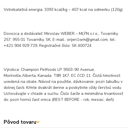
Vstrebateľná energia: 3393 kcal/kg – 407 kcal na odmerku (120g).
Dovozca a dodávateľ: Miroslav WEBER – MLÝN s.r.o., Tovarníky
257, 955 01 Tovarníky, SK. E-mail.: orijen1wm@gmail.com, tel.:
+421 904 929 729, Registračné číslo: SK 400724
Výrobca: Champion Petfoods LP. 9503-90 Avenue,
Morinville,Alberta, Kanada. T8R 1K7. EC č.CD 11. Čistá hmotnosť:
uvedená na obale. Návod na použitie, dávkovanie: pozri tabuľku v
dolnej časti. Kŕmte dvakrát denne a poskytnite vždy čerstvú vodu.
Uchovávajte v chlade a suchu. Číslo šarže a minimálna trvanlivosť
do: pozri hornú časť vreca (BEST BEFORE - rok, mesiac, deň).
Pôvod tovaru