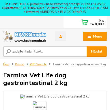
OSOBNÝ ODBER je možný v našej kamennej predajni v BRATISLAVE -
Rudroffova 5, OC Rínok Rača. Spustený nový CHOVATEĽSKÝ PROGRAM
s krmivami AMBROSIA a BLACK OLYMPUS!
0
ks
za
0,00 €
Menu
Hľadať
Úvod
Krmivo
PSY Granule
Farmina Vet Life dog gastrointestinal 2 kg
Farmina Vet Life dog
gastrointestinal 2 kg