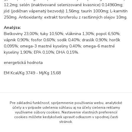
12,2mg; selén (inaktivované selenizované kvasnice) 0.14960mg;
jód (jodičnan vápenatý bezvodý) 1,56mg; taurín 1000mg; L-karnitín
250mg. Antioxidanty: extrakt toroferolu z rastlinných olejov 10mg.
Analýza:
Bielkoviny 23,00%; tuky 10,50%; vláknina 1,30%; popol 6,50%;
vápnik 0,90%; fosfor 0,60%; sodík 0,40%; draslík 0,90%; horčík
0,095%; omega-3 mastné kyseliny 0,40%; omega-6 mastné
kyseliny 1,90%; EPA 0,10%; DHA 0,15%.
energetická hodnota
EM Kcal/Kg 3749 - Mj/Kg 15,68
Pôvod tovaru
Pre základnú funkčnosť, spríjemnenie používania webu, analytické
účely a v prípade udelenia súhlasu aj na účely cielenia reklamy
Tovar zaradený v kategóriách
využívame súbory cookies. Nastavenie vlastných preferencií
cookies môžete kedykoľvek upraviť odkazom v spodnej časti
WISH LIST ÚTULOK TRNAVA
stránok.
PSY Granule