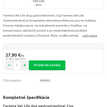
Farmina Vet Life dog gastrointestinal 2 kg Farmina Vet Life
Gastrointestinal je kompletná veterinárna diéta pre psy na redukciu
črevnej malabsorpcie, na manažment pacienta s hnačkou, na
kompenzáciu zažívacích porúch a pri nedostatočnej produkcii
pankreatických enzýmov.Zloženie: Ryža, sladký zemiak, ...
celý popis
27,90 €
/
ks
22,68 €
bez DPH
Pridať do košíka
Číslo produktu:
KGK051
Kompletné špecifikácie
Farmina Vet Life dog gastrointestinal 2 kg