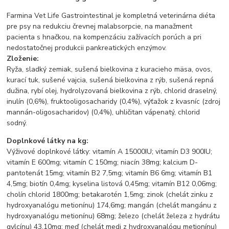
Farmina Vet Life Gastrointestinal je kompletná veterinárna diéta
pre psy na redukciu črevnej malabsorpcie, na manažment
pacienta s hnačkou, na kompenzáciu zažívacích porúch a pri
nedostatočnej produkcii pankreatických enzýmov.
Zloženie:
Ryža, sladký zemiak, sušená bielkovina z kuracieho mäsa, ovos,
kurací tuk, sušené vajcia, sušená bielkovina z rýb, sušená repná
dužina, rybí olej, hydrolyzovaná bielkovina z rýb, chlorid draselný,
inulín (0,6%), fruktooligosacharidy (0,4%), výťažok z kvasníc (zdroj
mannán-oligosacharidov) (0,4%), uhličitan vápenatý, chlorid
sodný.
Doplnkové látky na kg:
Výživové doplnkové látky: vitamín A 15000IU; vitamín D3 900IU;
vitamín E 600mg; vitamín C 150mg; niacín 38mg; kalcium D-
pantotenát 15mg; vitamín B2 7,5mg; vitamín B6 6mg; vitamín B1
4,5mg; biotín 0,4mg; kyselina listová 0,45mg; vitamín B12 0,06mg;
cholín chlorid 1800mg; betakarotén 1,5mg; zinok (chelát zinku z
hydroxyanalógu metionínu) 174,6mg; mangán (chelát mangánu z
hydroxyanalógu metionínu) 68mg; železo (chelát železa z hydrátu
gylcínu) 43,10mg; meď (chelát medi z hydroxyanalógu metionínu)