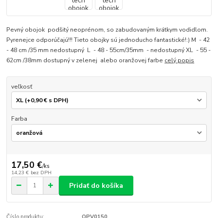
Pevný obojok podšitý neoprénom, so zabudovaným krátkym vodidlom.
Pyrenejce odporúčajú!!! Tieto obojky sú jednoducho fantastické!:) M - 42
- 48 cm /35 mm nedostupný L - 48 - 55cm/35mm - nedostupný XL - 55 -
62cm /38mm dostupný v zelenej alebo oranžovej farbe
celý popis
veľkosť
Farba
17,50 €
/
ks
14,23 €
bez DPH
Pridať do košíka
Číslo produktu:
OPV0150