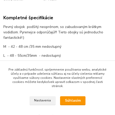
Kompletné špecifikácie
Pevný obojok podšitý neoprénom, so zabudovaným krátkym
vodidlom. Pyrenejce odporúčajú!!! Tieto obojky sú jednoducho
fantastické!:)
M - 42 - 48 cm /35 mm nedostupný
L - 48 - 55cm/35mm - nedostupný
XL - 55 - 62cm /38mm dostupný v zelenej alebo oranžovej farbe
Pre základnú funkčnosť, spríjemnenie používania webu, analytické
účely a v prípade udelenia súhlasu aj na účely cielenia reklamy
využívame súbory cookies. Nastavenie vlastných preferencií
cookies môžete kedykoľvek upraviť odkazom v spodnej časti
Tovar zaradený v kategóriách
stránok.
Obojky a sety, šatky
Súhlasím
Nastavenia