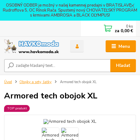
OSOBNÝ ODBER je možný v našej kamennej predajni v BRATISLAVE -
Rudroffova 5, OC Rínok Rača. Spustený nový CHOVATEĽSKÝ PROGRAM
s krmivami AMBROSIA a BLACK OLYMPUS!
0
ks
za
0,00 €
Menu
Hľadať
Úvod
Obojky a sety, šatky
Armored tech obojok XL
Armored tech obojok XL
TOP produkt