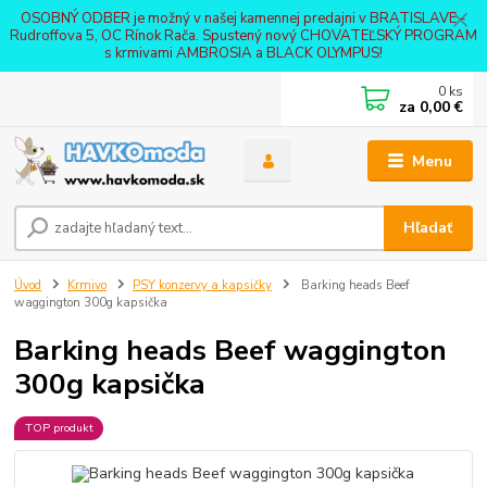
OSOBNÝ ODBER je možný v našej kamennej predajni v BRATISLAVE -
Rudroffova 5, OC Rínok Rača. Spustený nový CHOVATEĽSKÝ PROGRAM
s krmivami AMBROSIA a BLACK OLYMPUS!
0
ks
za
0,00 €
Menu
Hľadať
Úvod
Krmivo
PSY konzervy a kapsičky
Barking heads Beef
waggington 300g kapsička
Barking heads Beef waggington
300g kapsička
TOP produkt