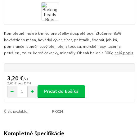
Kompletné mokré krmivo pre všetky dospelé psy. Zloženie: 85%
hovädzieho mäsa, hovädyí vývar, cícer, paštrnák , špenát, jablká,
pomaranče, slnečnicový olej, olej z lososa, morské riasy, lucerna,
petržlen , zeler, koreň čakanky, minerály. Obsah balenia 300g
celý popis
3,20 €
/
ks
2,60 €
bez DPH
Pridať do košíka
Číslo produktu:
PKK24
Kompletné špecifikácie