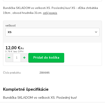
Bundička SKLADOM vo veľkosti XS. Posledný kus! XS - dĺžka chrbátika
19cm , obvod hrudníka 31cm.
celý popis
veľkosť
12,00 €
/
ks
9,76 €
bez DPH
Pridať do košíka
Číslo produktu:
ZB0085
Kompletné špecifikácie
Bundička SKLADOM vo veľkosti XS. Posledný kus!