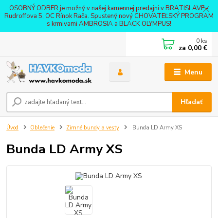
OSOBNÝ ODBER je možný v našej kamennej predajni v BRATISLAVE -
Rudroffova 5, OC Rínok Rača. Spustený nový CHOVATEĽSKÝ PROGRAM
s krmivami AMBROSIA a BLACK OLYMPUS!
0
ks
za
0,00 €
Menu
Hľadať
Úvod
Oblečenie
Zimné bundy a vesty
Bunda LD Army XS
Bunda LD Army XS