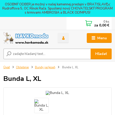
OSOBNÝ ODBER je možný v našej kamennej predajni v BRATISLAVE -
Rudroffova 5, OC Rínok Rača. Spustený nový CHOVATEĽSKÝ PROGRAM
s krmivami AMBROSIA a BLACK OLYMPUS!
0
ks
za
0,00 €
Menu
Hľadať
Úvod
Oblečenie
Bundy jar/jeseň
Bunda L, XL
Bunda L, XL