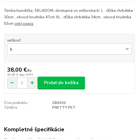
Tenšia bundička, SKLADOM, dostupná vo veľkostiach: L : dĺžka chrbátika
30cm , obvod hrudníka 47cm XL : dĺžka chrbátika 34cm , obvod hrudníka
53cm
celý popis
veľkosť
38,00 €
/
ks
30,89 €
bez DPH
Pridať do košíka
Číslo produktu:
ZB0033
Výrobca:
PRETTY PET
Kompletné špecifikácie