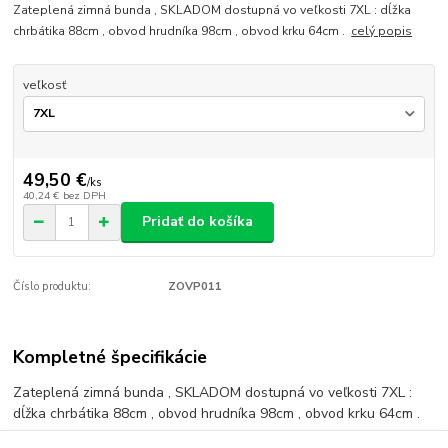
Zateplená zimná bunda , SKLADOM dostupná vo veľkosti 7XL : dĺžka
chrbátika 88cm , obvod hrudníka 98cm , obvod krku 64cm .
celý popis
veľkosť
49,50 €
/
ks
40,24 €
bez DPH
Pridať do košíka
Číslo produktu:
ZOVP011
Kompletné špecifikácie
Zateplená zimná bunda , SKLADOM dostupná vo veľkosti 7XL :
dĺžka chrbátika 88cm , obvod hrudníka 98cm , obvod krku 64cm .