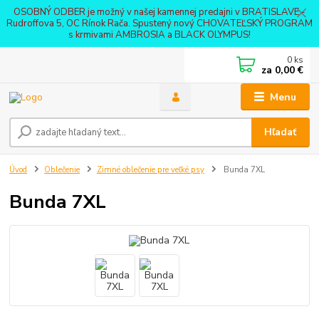
OSOBNÝ ODBER je možný v našej kamennej predajni v BRATISLAVE -
Rudroffova 5, OC Rínok Rača. Spustený nový CHOVATEĽSKÝ PROGRAM
s krmivami AMBROSIA a BLACK OLYMPUS!
0
ks
za
0,00 €
Menu
Hľadať
Úvod
Oblečenie
Zimné oblečenie pre veľké psy
Bunda 7XL
Bunda 7XL