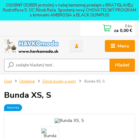
OSOBNÝ ODBER je možný v našej kamennej predajni v BRATISLAVE -
Rudroffova 5, OC Rínok Rača. Spustený nový CHOVATEĽSKÝ PROGRAM
s krmivami AMBROSIA a BLACK OLYMPUS!
0
ks
za
0,00 €
Menu
Hľadať
Úvod
Oblečenie
Zimné bundy a vesty
Bunda XS, S
Bunda XS, S
Novinka