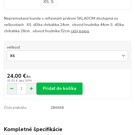
Nepremokavá bunda s reflexným prvkom SKLADOM dostupná vo
veľkostiach : XS: dĺžka chrbátika 24cm , obvod hrudníka 44cm S: dĺžka
chrbátika 28cm , obvod hrudníka 52cm
celý popis
veľkosť
24,00 €
/
ks
19,51 €
bez DPH
Pridať do košíka
Číslo produktu:
ZB0058
Kompletné špecifikácie