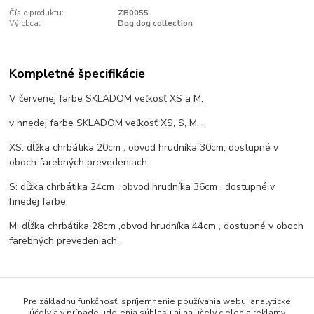
Číslo produktu:
ZB0055
Výrobca:
Dog dog collection
Kompletné špecifikácie
V červenej farbe SKLADOM veľkosť XS a M,
v hnedej farbe SKLADOM veľkosť XS, S, M, .
XS: dĺžka chrbátika 20cm , obvod hrudníka 30cm, dostupné v
oboch farebných prevedeniach.
S: dĺžka chrbátika 24cm , obvod hrudníka 36cm , dostupné v
hnedej farbe.
M: dĺžka chrbátika 28cm ,obvod hrudníka 44cm , dostupné v oboch
farebných prevedeniach.
Pre základnú funkčnosť, spríjemnenie používania webu, analytické
účely a v prípade udelenia súhlasu aj na účely cielenia reklamy