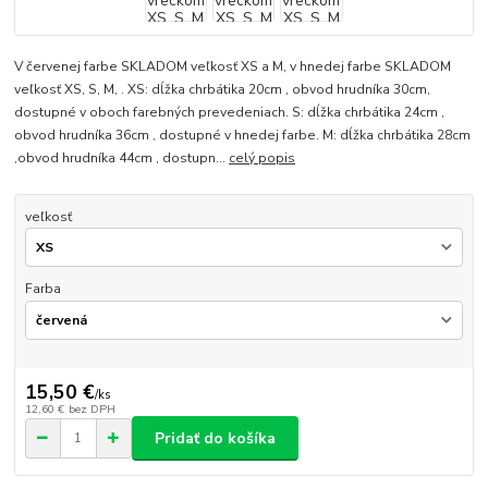
V červenej farbe SKLADOM veľkosť XS a M, v hnedej farbe SKLADOM
veľkosť XS, S, M, . XS: dĺžka chrbátika 20cm , obvod hrudníka 30cm,
dostupné v oboch farebných prevedeniach. S: dĺžka chrbátika 24cm ,
obvod hrudníka 36cm , dostupné v hnedej farbe. M: dĺžka chrbátika 28cm
,obvod hrudníka 44cm , dostupn...
celý popis
veľkosť
Farba
15,50 €
/
ks
12,60 €
bez DPH
Pridať do košíka