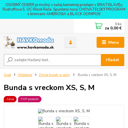
OSOBNÝ ODBER je možný v našej kamennej predajni v BRATISLAVE -
Rudroffova 5, OC Rínok Rača. Spustený nový CHOVATEĽSKÝ PROGRAM
s krmivami AMBROSIA a BLACK OLYMPUS!
0
ks
za
0,00 €
Menu
Hľadať
Úvod
Oblečenie
Zimné bundy a vesty
Bunda s vreckom XS, S, M
Bunda s vreckom XS, S, M
Akcia
TOP produkt