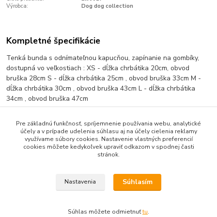
Výrobca:
Dog dog collection
Kompletné špecifikácie
Tenká bunda s odnímateľnou kapucňou, zapínanie na gombíky,
dostupná vo veľkostiach : XS - dĺžka chrbátika 20cm, obvod
bruška 28cm S - dĺžka chrbátika 25cm , obvod bruška 33cm M -
dĺžka chrbátika 30cm , obvod bruška 43cm L - dĺžka chrbátika
34cm , obvod bruška 47cm
Pre základnú funkčnosť, spríjemnenie používania webu, analytické
účely a v prípade udelenia súhlasu aj na účely cielenia reklamy
Tovar zaradený v kategóriách
využívame súbory cookies. Nastavenie vlastných preferencií
cookies môžete kedykoľvek upraviť odkazom v spodnej časti
Oblečenie
stránok.
Bundy jar/jeseň
Súhlasím
Nastavenia
Súhlas môžete odmietnuť
tu
.