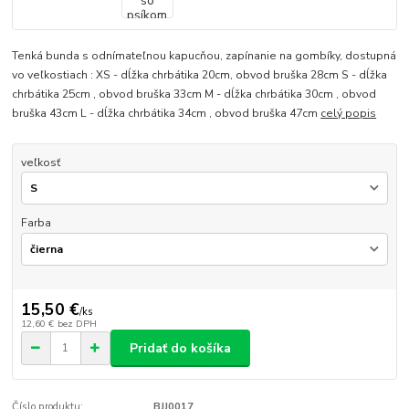
Tenká bunda s odnímateľnou kapucňou, zapínanie na gombíky, dostupná
vo veľkostiach : XS - dĺžka chrbátika 20cm, obvod bruška 28cm S - dĺžka
chrbátika 25cm , obvod bruška 33cm M - dĺžka chrbátika 30cm , obvod
bruška 43cm L - dĺžka chrbátika 34cm , obvod bruška 47cm
celý popis
veľkosť
Farba
15,50 €
/
ks
12,60 €
bez DPH
Pridať do košíka
Číslo produktu:
BJJ0017