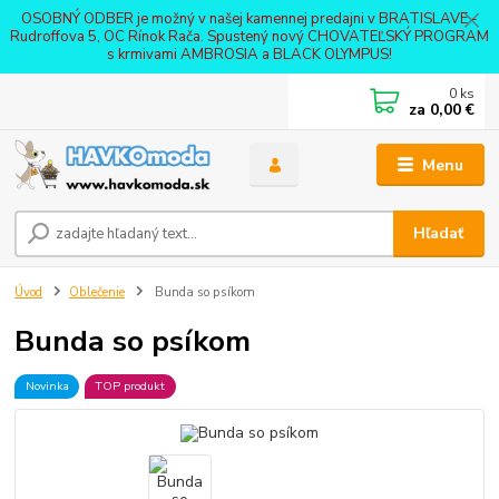
OSOBNÝ ODBER je možný v našej kamennej predajni v BRATISLAVE -
Rudroffova 5, OC Rínok Rača. Spustený nový CHOVATEĽSKÝ PROGRAM
s krmivami AMBROSIA a BLACK OLYMPUS!
0
ks
za
0,00 €
Menu
Hľadať
Úvod
Oblečenie
Bunda so psíkom
Bunda so psíkom
Novinka
TOP produkt