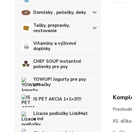
Domčeky , peliešky, deky
Tašky, prepravky,
cestovanie
Vitamíny a výživové
doplnky
CHEF SOUP instantné
polievky pre psy
YOWUP! Jogurty pre psy
a mačky
Komple
IS PET AKCIA 1+1=3!!!!
Prechodn
Lízacie podložky LickiMat
a iné
XS: dĺžka