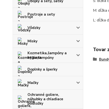
S: dĺžka 
Obojky a sety, šatky
M: dĺžka 
Postroje a sety
L: dĺžka 
Vôdzky
Misky
Tovar 
Kozmetika,šampóny a
hygiena
Bundy
Doplnky a šperky
Mačky
Ochranné goliere,
náhubky a chladiace
podložky