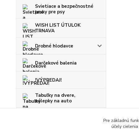
Svietiace a bezpečnostné
prvky pre psy
WISH LIST ÚTULOK
TRNAVA
Drobné hlodavce
Darčekové balenia
!VÝPREDAJ!
Tabuľky na dvere,
nálepky na auto
VIANOCE
Pre základnú funk
účely cieleni