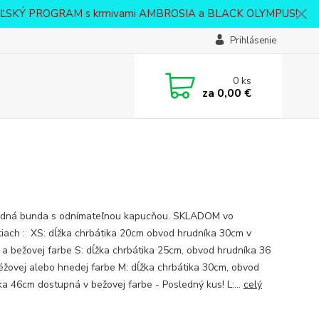
VATEĽSKÝ PROGRAM s krmivami AMBROSIA a BLACK OLYMPUS!
Prihlásenie
0
ks
za
0,00 €
dná bunda s odnímateľnou kapucňou. SKLADOM vo
tiach : XS: dĺžka chrbátika 20cm obvod hrudníka 30cm v
 a bežovej farbe S: dĺžka chrbátika 25cm, obvod hrudníka 36
éžovej alebo hnedej farbe M: dĺžka chrbátika 30cm, obvod
ka 46cm dostupná v bežovej farbe - Posledný kus! L:...
celý