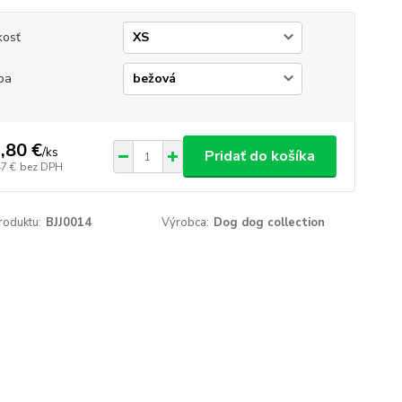
kosť
ba
,80 €
/
ks
Pridať do košíka
47 €
bez DPH
roduktu:
BJJ0014
Výrobca:
Dog dog collection