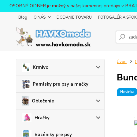
OSOBNÝ ODBER je možný v našej kamennej predajni v BR
Blog
O NÁS
DODANIE TOVARU
FOTOGALÉRIA SPOKO
Úvod
O
Krmivo
Bund
Pamlsky pre psy a mačky
Novinka
Oblečenie
Hračky
Bazéniky pre psy