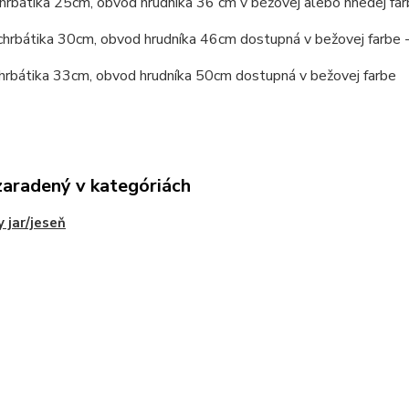
chrbátika 25cm, obvod hrudníka 36 cm v béžovej alebo hnedej fa
chrbátika 30cm, obvod hrudníka 46cm dostupná v bežovej farbe 
chrbátika 33cm, obvod hrudníka 50cm dostupná v bežovej farbe
zaradený v kategóriách
 jar/jeseň