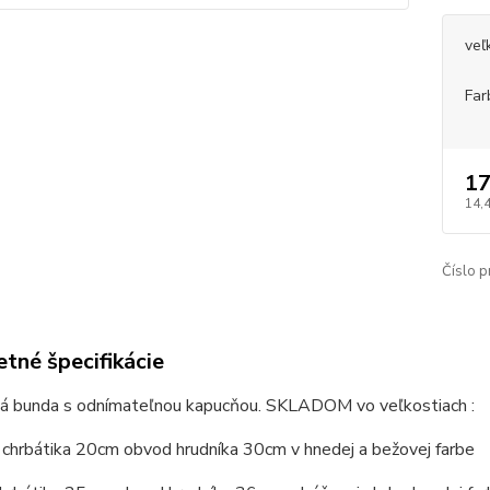
veľ
Far
17
14,
Číslo p
tné špecifikácie
á bunda s odnímateľnou kapucňou. SKLADOM vo veľkostiach :
 chrbátika 20cm obvod hrudníka 30cm v hnedej a bežovej farbe