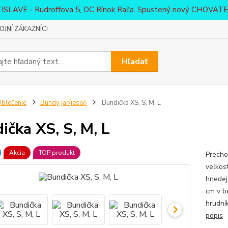
ATISLAVE - Rudroffova 5, OC Rínok Rača. Spustený nový CHO
JNÍ ZÁKAZNÍCI
Hľadať
blečenie
Bundy jar/jeseň
Bundička XS, S, M, L
ička XS, S, M, L
Akcia
TOP produkt
Precho
veľkos
hnedej
cm v b
hrudní
popis