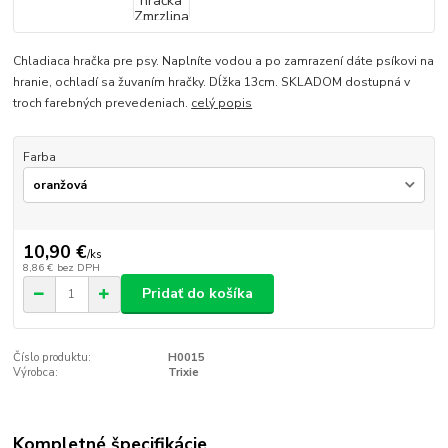
Chladiaca hračka pre psy. Naplníte vodou a po zamrazení dáte psíkovi na
hranie, ochladí sa žuvaním hračky. Dĺžka 13cm. SKLADOM dostupná v
troch farebných prevedeniach.
celý popis
Farba
10,90 €
/
ks
8,86 €
bez DPH
Pridať do košíka
Číslo produktu:
H0015
Výrobca:
Trixie
Kompletné špecifikácie