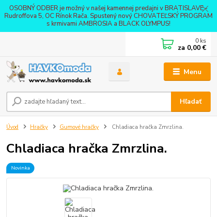
OSOBNÝ ODBER je možný v našej kamennej predajni v BRATISLAVE -
Rudroffova 5, OC Rínok Rača. Spustený nový CHOVATEĽSKÝ PROGRAM
s krmivami AMBROSIA a BLACK OLYMPUS!
0
ks
za
0,00 €
Menu
Hľadať
Úvod
Hračky
Gumové hračky
Chladiaca hračka Zmrzlina.
Chladiaca hračka Zmrzlina.
Novinka