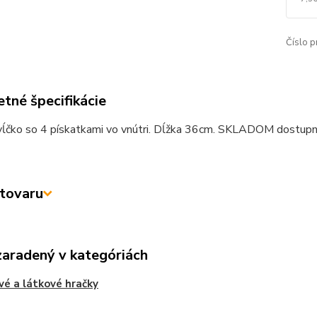
Číslo p
tné špecifikácie
vĺčko so 4 pískatkami vo vnútri. Dĺžka 36cm. SKLADOM dostupn
tovaru
zaradený v kategóriách
vé a látkové hračky