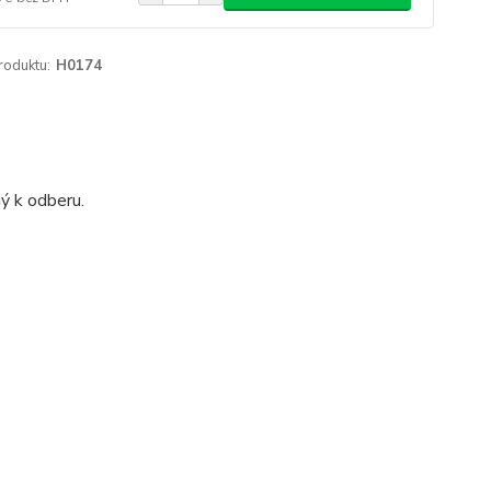
roduktu:
H0174
ý k odberu.