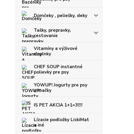
Domčeky , peliešky, deky
Tašky, prepravky,
cestovanie
Vitamíny a výživové
doplnky
CHEF SOUP instantné
polievky pre psy
YOWUP! Jogurty pre psy
a mačky
IS PET AKCIA 1+1=3!!!!
Lízacie podložky LickiMat
a iné