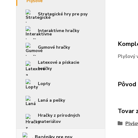
Strategické hry pre psy
Interaktívne hračky
Komple
Gumové hračky
Plyšový 
Latexové a pískacie
hračky
Pôvod 
Lopty
Laná a pešky
Tovar 
Hračky z prírodných
materiálov
Plyšo
Bazéniky pre psy