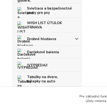
Svietiace a bezpečnostné
prvky pre psy
WISH LIST ÚTULOK
TRNAVA
Drobné hlodavce
Darčekové balenia
!VÝPREDAJ!
Tabuľky na dvere,
nálepky na auto
VIANOCE
Pre základnú funk
účely cieleni