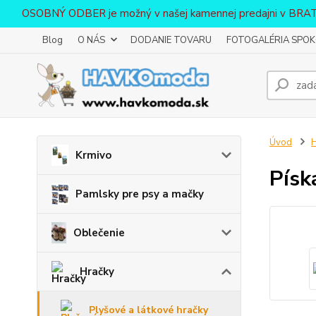
OSOBNÝ ODBER je možný v našej kamennej predajni v BR
Blog
O NÁS
DODANIE TOVARU
FOTOGALÉRIA SPOKO
Úvod
H
Krmivo
Píska
Pamlsky pre psy a mačky
Oblečenie
Hračky
Plyšové a látkové hračky