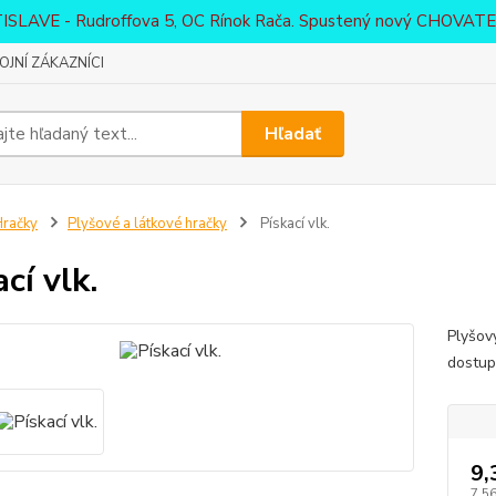
ATISLAVE - Rudroffova 5, OC Rínok Rača. Spustený nový CHO
JNÍ ZÁKAZNÍCI
Hľadať
račky
Plyšové a látkové hračky
Pískací vlk.
cí vlk.
Plyšov
dostup
9,
7,56