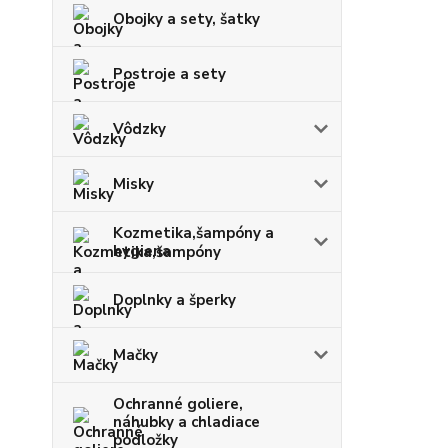
Obojky a sety, šatky
Postroje a sety
Vôdzky
Misky
Kozmetika,šampóny a
hygiena
Doplnky a šperky
Mačky
Ochranné goliere,
náhubky a chladiace
podložky