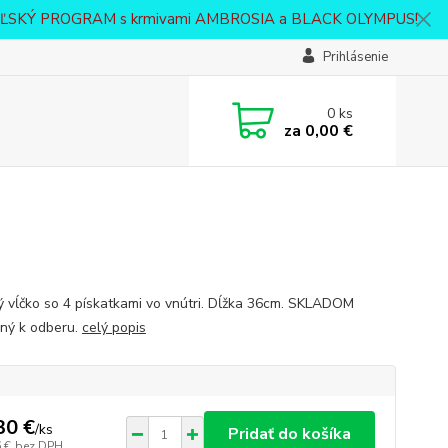
VATEĽSKÝ PROGRAM s krmivami AMBROSIA a BLACK OLYMPUS!
Prihlásenie
0
ks
za
0,00 €
ý vĺčko so 4 pískatkami vo vnútri. Dĺžka 36cm. SKLADOM
ný k odberu.
celý popis
30 €
/
ks
Pridať do košíka
 €
bez DPH