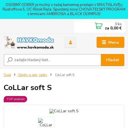
OSOBNÝ ODBER je možný v našej kamennej predajni v BRATISLAVE -
Rudroffova 5, OC Rínok Rača. Spustený nový CHOVATEĽSKÝ PROGRAM
s krmivami AMBROSIA a BLACK OLYMPUS!
0
ks
za
0,00 €
Menu
Hľadať
Úvod
Obojky a sety, šatky
CoLLar soft S
CoLLar soft S
TOP produkt