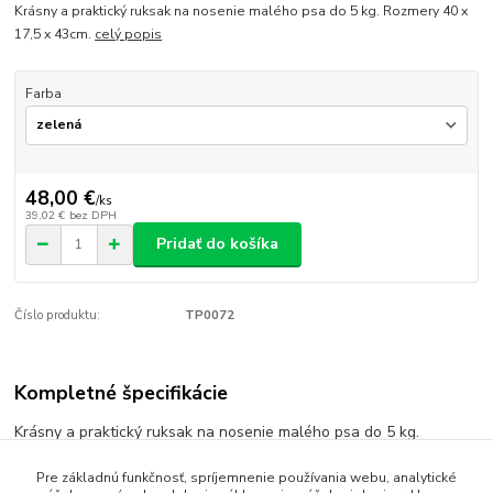
Krásny a praktický ruksak na nosenie malého psa do 5 kg. Rozmery 40 x
17,5 x 43cm.
celý popis
Farba
48,00 €
/
ks
39,02 €
bez DPH
Pridať do košíka
Číslo produktu:
TP0072
Kompletné špecifikácie
Krásny a praktický ruksak na nosenie malého psa do 5 kg.
Rozmery 40 x 17,5 x 43cm.
Pre základnú funkčnosť, spríjemnenie používania webu, analytické