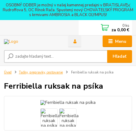
OSOBNÝ ODBER je možný v našej kamennej predajni v BRATISLAVE -
Rudroffova 5, OC Rínok Rača. Spustený nový CHOVATEĽSKÝ PROGRAM
s krmivami AMBROSIA a BLACK OLYMPUS!
0
ks
za
0,00 €
Menu
Hľadať
Úvod
Tašky, prepravky, cestovanie
Ferribiella ruksak na psíka
Ferribiella ruksak na psíka