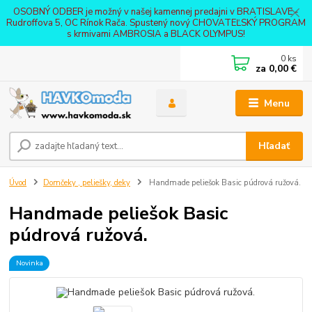
OSOBNÝ ODBER je možný v našej kamennej predajni v BRATISLAVE -
Rudroffova 5, OC Rínok Rača. Spustený nový CHOVATEĽSKÝ PROGRAM
s krmivami AMBROSIA a BLACK OLYMPUS!
0
ks
za
0,00 €
Menu
Hľadať
Úvod
Domčeky , peliešky, deky
Handmade peliešok Basic púdrová ružová.
Handmade peliešok Basic
púdrová ružová.
Novinka