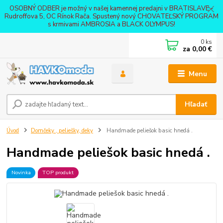
OSOBNÝ ODBER je možný v našej kamennej predajni v BRATISLAVE -
Rudroffova 5, OC Rínok Rača. Spustený nový CHOVATEĽSKÝ PROGRAM
s krmivami AMBROSIA a BLACK OLYMPUS!
0
ks
za
0,00 €
Menu
Hľadať
Úvod
Domčeky , peliešky, deky
Handmade peliešok basic hnedá .
Handmade peliešok basic hnedá .
Novinka
TOP produkt