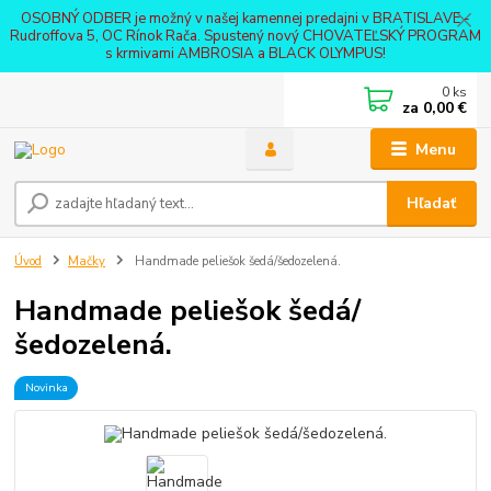
OSOBNÝ ODBER je možný v našej kamennej predajni v BRATISLAVE -
Rudroffova 5, OC Rínok Rača. Spustený nový CHOVATEĽSKÝ PROGRAM
s krmivami AMBROSIA a BLACK OLYMPUS!
0
ks
za
0,00 €
Menu
Hľadať
Úvod
Mačky
Handmade peliešok šedá/šedozelená.
Handmade peliešok šedá/
šedozelená.
Novinka