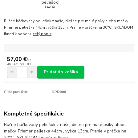
Ručne háčkovaný peliešok z našej dielne pre malé psíky alebo mačky.
Priemer pelieška 44cm , výška 13cm. Pranie v práčke na 30°C . SKLADOM
ihneď k odberu.
celý popis
57,00 €
/
ks
46,34 €
bez DPH
Pridať do košíka
Číslo produktu:
DPD008
Kompletné špecifikácie
Ručne háčkovaný peliešok z našej dielne pre malé psíky alebo
mačky. Priemer pelieška 44cm , výška 13cm. Pranie v práčke na
30°C . SKLADOM ihneď k odberu.