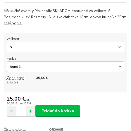
Mäkkučké overaly Pinkaholic SKLADOM dostupné vo veľkosti S!
Posledné kusy! Rozmery : S- dĺžka chrbátika 18cm, obvod hrudníka 29cm
celý popis
veľkosť
Farba
Cena pred
35,00 €
zľavou
25,00 €
/
ks
20,33 €
bez DPH
Pridať do košíka
Číslo produktu:
OJK0005