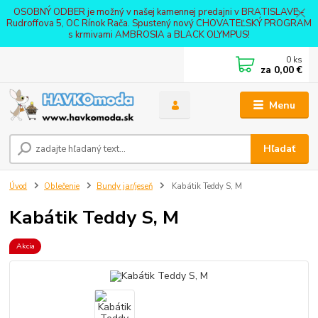
OSOBNÝ ODBER je možný v našej kamennej predajni v BRATISLAVE -
Rudroffova 5, OC Rínok Rača. Spustený nový CHOVATEĽSKÝ PROGRAM
s krmivami AMBROSIA a BLACK OLYMPUS!
0
ks
za
0,00 €
Menu
Hľadať
Úvod
Oblečenie
Bundy jar/jeseň
Kabátik Teddy S, M
Kabátik Teddy S, M
Akcia