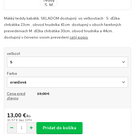
Mäkký teddy kabátik, SKLADOM dostupný vo veľkostiach : S: dĺžka
chrbátika 23cm , obvod hrudníka 41cm dostupný v oboch farebných
prevedeniach M: dĺžka chrbátika 30cm, obvod hrudníka a 44cm ,
dostupný v červeno sivom prevedení
celý popis
veľkosť
Farba
Cena pred
19,00 €
zľavou
13,00 €
/
ks
10,57 €
bez DPH
Pridať do košíka