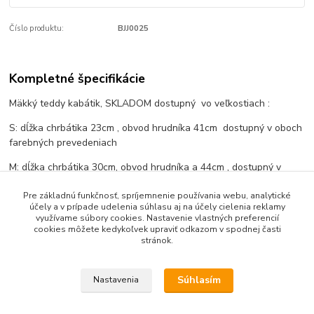
Číslo produktu:
BJJ0025
Kompletné špecifikácie
Mäkký teddy kabátik, SKLADOM dostupný vo veľkostiach :
S: dĺžka chrbátika 23cm , obvod hrudníka 41cm dostupný v oboch
farebných prevedeniach
M: dĺžka chrbátika 30cm, obvod hrudníka a 44cm , dostupný v
červeno sivom prevedení
Pre základnú funkčnosť, spríjemnenie používania webu, analytické
účely a v prípade udelenia súhlasu aj na účely cielenia reklamy
využívame súbory cookies. Nastavenie vlastných preferencií
cookies môžete kedykoľvek upraviť odkazom v spodnej časti
Tovar zaradený v kategóriách
stránok.
Bundy jar/jeseň
Súhlasím
Nastavenia