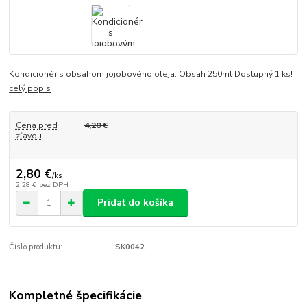
Kondicionér s obsahom jojobového oleja. Obsah 250ml Dostupný 1 ks!
celý popis
Cena pred
4,20 €
zľavou
2,80 €
/
ks
2,28 €
bez DPH
Pridať do košíka
Číslo produktu:
SK0042
Kompletné špecifikácie