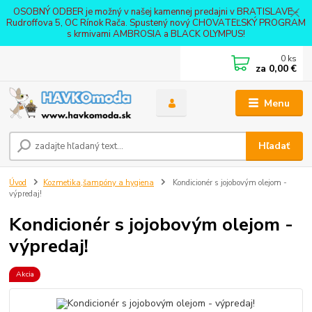
OSOBNÝ ODBER je možný v našej kamennej predajni v BRATISLAVE -
Rudroffova 5, OC Rínok Rača. Spustený nový CHOVATEĽSKÝ PROGRAM
s krmivami AMBROSIA a BLACK OLYMPUS!
0
ks
za
0,00 €
Menu
Hľadať
Úvod
Kozmetika,šampóny a hygiena
Kondicionér s jojobovým olejom -
výpredaj!
Kondicionér s jojobovým olejom -
výpredaj!
Akcia