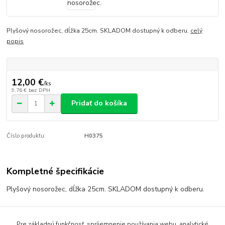
Plyšový nosorožec, dĺžka 25cm. SKLADOM dostupný k odberu.
celý
popis
12,00 €
/
ks
9,76 €
bez DPH
Pridať do košíka
Číslo produktu:
H0375
Kompletné špecifikácie
Plyšový nosorožec, dĺžka 25cm. SKLADOM dostupný k odberu.
Pre základnú funkčnosť, spríjemnenie používania webu, analytické