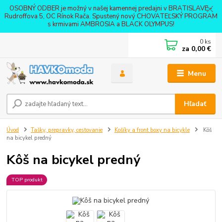
OSOBNÝ ODBER je možný v našej kamennej predajni v BRATISLAVE -
Rudroffova 5, OC Rínok Rača. Spustený nový CHOVATEĽSKÝ PROGRAM
s krmivami AMBROSIA a BLACK OLYMPUS!
0
ks
za
0,00 €
Menu
Hľadať
Úvod
Tašky, prepravky, cestovanie
Košíky a front boxy na bicykle
Kôš
na bicykel predný
Kôš na bicykel predný
TOP produkt