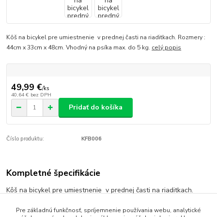
Kôš na bicykel pre umiestnenie v prednej časti na riaditkach. Rozmery :
44cm x 33cm x 48cm. Vhodný na psíka max. do 5 kg.
celý popis
49,99 €
/
ks
40,64 €
bez DPH
Pridať do košíka
Číslo produktu:
KFB006
Kompletné špecifikácie
Kôš na bicykel pre umiestnenie v prednej časti na riaditkach.
Rozmery : 44cm x 33cm x 48cm. Vhodný na psíka max. do 5 kg.
Pre základnú funkčnosť, spríjemnenie používania webu, analytické