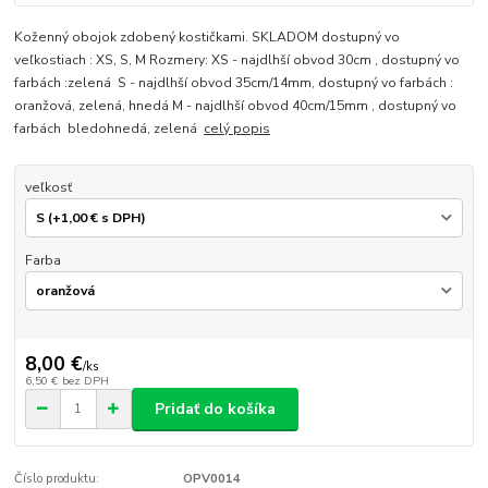
Koženný obojok zdobený kostičkami. SKLADOM dostupný vo
veľkostiach : XS, S, M Rozmery: XS - najdlhší obvod 30cm , dostupný vo
farbách :zelená S - najdlhší obvod 35cm/14mm, dostupný vo farbách :
oranžová, zelená, hnedá M - najdlhší obvod 40cm/15mm , dostupný vo
farbách bledohnedá, zelená
celý popis
veľkosť
Farba
8,00 €
/
ks
6,50 €
bez DPH
Pridať do košíka
Číslo produktu:
OPV0014