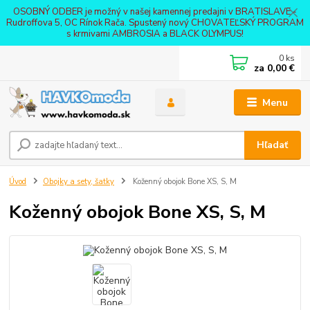
OSOBNÝ ODBER je možný v našej kamennej predajni v BRATISLAVE -
Rudroffova 5, OC Rínok Rača. Spustený nový CHOVATEĽSKÝ PROGRAM
s krmivami AMBROSIA a BLACK OLYMPUS!
0
ks
za
0,00 €
Menu
Hľadať
Úvod
Obojky a sety, šatky
Koženný obojok Bone XS, S, M
Koženný obojok Bone XS, S, M