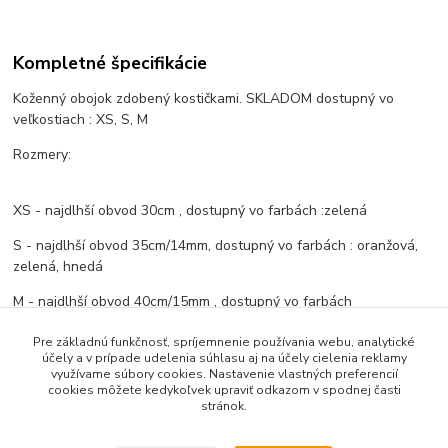
Kompletné špecifikácie
Koženný obojok zdobený kostičkami. SKLADOM dostupný vo
veľkostiach : XS, S, M
Rozmery:
XS - najdlhší obvod 30cm , dostupný vo farbách :zelená
S - najdlhší obvod 35cm/14mm, dostupný vo farbách : oranžová,
zelená, hnedá
M - najdlhší obvod 40cm/15mm , dostupný vo farbách
bledohnedá, zelená
Pre základnú funkčnosť, spríjemnenie používania webu, analytické
účely a v prípade udelenia súhlasu aj na účely cielenia reklamy
využívame súbory cookies. Nastavenie vlastných preferencií
cookies môžete kedykoľvek upraviť odkazom v spodnej časti
Tovar zaradený v kategóriách
stránok.
Obojky a sety, šatky