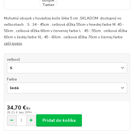
Mohutný obojok z hovädzej kože šírka 5 cm ,SKLADOM dostupný vo
veľkostiach : S : 34 - 45cm , celková dĺžka 55cm v hnedej farbe M: 40 -
50cm , celková dĺžka 60cm v červenej farbe L : 45 - 55cm, celková dĺžka
60cm v šedej farbe XL: 45 - 60cm , celková dĺžka 70cm v čiernej farbe
celý popis
veľkosť
Farba
34,70 €
/
ks
28,21 €
bez DPH
Pridať do košíka