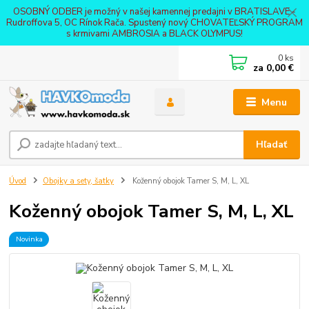
OSOBNÝ ODBER je možný v našej kamennej predajni v BRATISLAVE -
Rudroffova 5, OC Rínok Rača. Spustený nový CHOVATEĽSKÝ PROGRAM
s krmivami AMBROSIA a BLACK OLYMPUS!
0
ks
za
0,00 €
Menu
Hľadať
Úvod
Obojky a sety, šatky
Koženný obojok Tamer S, M, L, XL
Koženný obojok Tamer S, M, L, XL
Novinka