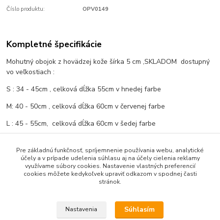
Číslo produktu:
OPV0149
Kompletné špecifikácie
Mohutný obojok z hovädzej kože šírka 5 cm ,SKLADOM dostupný
vo veľkostiach :
S : 34 - 45cm , celková dĺžka 55cm v hnedej farbe
M: 40 - 50cm , celková dĺžka 60cm v červenej farbe
L : 45 - 55cm, celková dĺžka 60cm v šedej farbe
XL: 45 - 60cm , celková dĺžka 70cm v čiernej farbe
Pre základnú funkčnosť, spríjemnenie používania webu, analytické
účely a v prípade udelenia súhlasu aj na účely cielenia reklamy
využívame súbory cookies. Nastavenie vlastných preferencií
cookies môžete kedykoľvek upraviť odkazom v spodnej časti
Tovar zaradený v kategóriách
stránok.
Obojky a sety, šatky
Súhlasím
Nastavenia