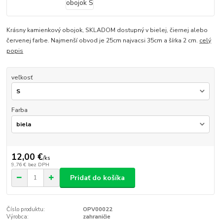
Krásny kamienkový obojok, SKLADOM dostupný v bielej, čiernej alebo
červenej farbe. Najmenší obvod je 25cm najvacsi 35cm a šírka 2 cm.
celý
popis
veľkosť
Farba
12,00 €
/
ks
9,76 €
bez DPH
Pridať do košíka
Číslo produktu:
OPV00022
Výrobca:
zahraničie