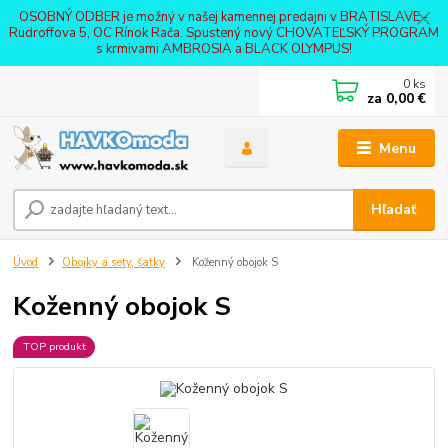
OSOBNÝ ODBER je možný v našej kamennej predajni v BRATISLAVE -
Rudroffova 5, OC Rínok Rača. Spustený nový CHOVATEĽSKÝ PROGRAM
s krmivami AMBROSIA a BLACK OLYMPUS!
0
ks
za
0,00 €
Menu
Hľadať
Úvod
Obojky a sety, šatky
Koženný obojok S
Koženný obojok S
TOP produkt