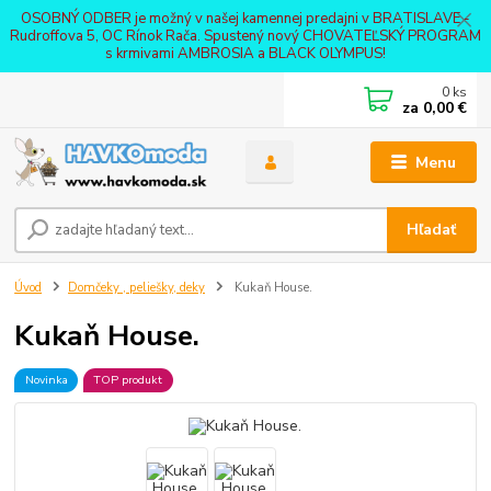
OSOBNÝ ODBER je možný v našej kamennej predajni v BRATISLAVE -
Rudroffova 5, OC Rínok Rača. Spustený nový CHOVATEĽSKÝ PROGRAM
s krmivami AMBROSIA a BLACK OLYMPUS!
0
ks
za
0,00 €
Menu
Hľadať
Úvod
Domčeky , peliešky, deky
Kukaň House.
Kukaň House.
Novinka
TOP produkt