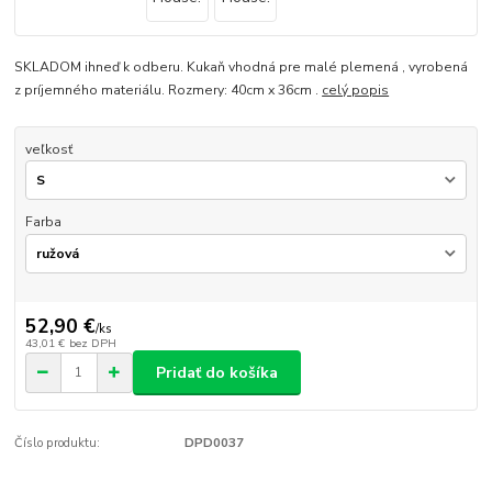
SKLADOM ihneď k odberu. Kukaň vhodná pre malé plemená , vyrobená
z príjemného materiálu. Rozmery: 40cm x 36cm .
celý popis
veľkosť
Farba
52,90 €
/
ks
43,01 €
bez DPH
Pridať do košíka
Číslo produktu:
DPD0037