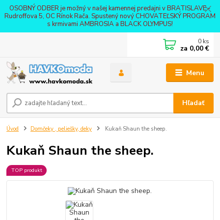
OSOBNÝ ODBER je možný v našej kamennej predajni v BRATISLAVE -
Rudroffova 5, OC Rínok Rača. Spustený nový CHOVATEĽSKÝ PROGRAM
s krmivami AMBROSIA a BLACK OLYMPUS!
0
ks
za
0,00 €
Menu
Hľadať
Úvod
Domčeky , peliešky, deky
Kukaň Shaun the sheep.
Kukaň Shaun the sheep.
TOP produkt