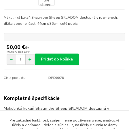
Mäkulinká kukaň Shaun the Sheep SKLADOM dostupná v rozmeroch:
dĺžka spodnej časti 44cm x 36cm.
celý popis
50,00 €
/
ks
40,65 €
bez DPH
Pridať do košíka
Číslo produktu:
DPD0078
Kompletné špecifikácie
Mäkulinká kukaň Shaun the Sheep SKLADOM dostupná v
rozmeroch: dĺžka spodnej časti 44cm x 36cm.
Pre základnú funkčnosť, spríjemnenie používania webu, analytické
účely a v prípade udelenia súhlasu aj na účely cielenia reklamy