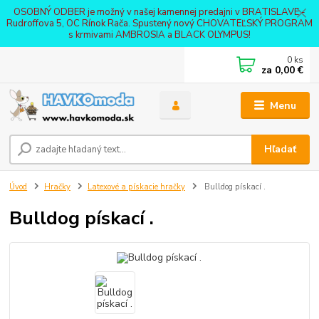
OSOBNÝ ODBER je možný v našej kamennej predajni v BRATISLAVE -
Rudroffova 5, OC Rínok Rača. Spustený nový CHOVATEĽSKÝ PROGRAM
s krmivami AMBROSIA a BLACK OLYMPUS!
0
ks
za
0,00 €
Menu
Hľadať
Úvod
Hračky
Latexové a pískacie hračky
Bulldog pískací .
Bulldog pískací .