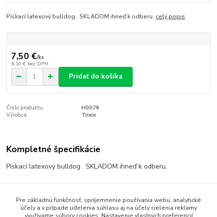
Pískací latexový bulldog . SKLADOM ihneď k odberu.
celý popis
7,50 €
/
ks
6,10 €
bez DPH
Pridať do košíka
Číslo produktu:
H0076
Výrobca:
Trixie
Kompletné špecifikácie
Pískací latexový bulldog . SKLADOM ihneď k odberu.
Pre základnú funkčnosť, spríjemnenie používania webu, analytické
Pôvod tovaru
účely a v prípade udelenia súhlasu aj na účely cielenia reklamy
využívame súbory cookies. Nastavenie vlastných preferencií