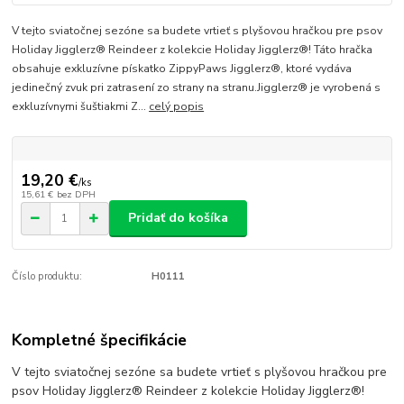
V tejto sviatočnej sezóne sa budete vrtieť s plyšovou hračkou pre psov
Holiday Jigglerz® Reindeer z kolekcie Holiday Jigglerz®! Táto hračka
obsahuje exkluzívne pískatko ZippyPaws Jigglerz®, ktoré vydáva
jedinečný zvuk pri zatrasení zo strany na stranu.Jigglerz® je vyrobená s
exkluzívnymi šuštiakmi Z...
celý popis
19,20 €
/
ks
15,61 €
bez DPH
Pridať do košíka
Číslo produktu:
H0111
Kompletné špecifikácie
V tejto sviatočnej sezóne sa budete vrtieť s plyšovou hračkou pre
psov Holiday Jigglerz® Reindeer z kolekcie Holiday Jigglerz®!