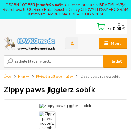
OSOBNÝ ODBER je možný v našej kamennej predajni v BRATISLAVE -
Rudroffova 5, OC Rínok Rača. Spustený nový CHOVATEĽSKÝ PROGRAM
s krmivami AMBROSIA a BLACK OLYMPUS!
0
ks
za
0,00 €
Menu
Hľadať
Úvod
Hračky
Plyšové a látkové hračky
Zippy paws jigglerz sobík
Zippy paws jigglerz sobík