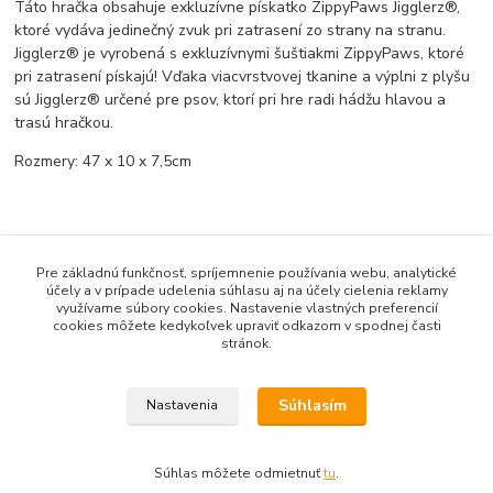
Táto hračka obsahuje exkluzívne pískatko ZippyPaws Jigglerz®,
ktoré vydáva jedinečný zvuk pri zatrasení zo strany na stranu.
Jigglerz® je vyrobená s exkluzívnymi šuštiakmi ZippyPaws, ktoré
pri zatrasení pískajú! Vďaka viacvrstvovej tkanine a výplni z plyšu
sú Jigglerz® určené pre psov, ktorí pri hre radi hádžu hlavou a
trasú hračkou.
Rozmery: 47 x 10 x 7,5cm
Pôvod tovaru
Pre základnú funkčnosť, spríjemnenie používania webu, analytické
účely a v prípade udelenia súhlasu aj na účely cielenia reklamy
Tovar zaradený v kategóriách
využívame súbory cookies. Nastavenie vlastných preferencií
cookies môžete kedykoľvek upraviť odkazom v spodnej časti
VIANOCE
stránok.
Plyšové a látkové hračky
Súhlasím
Nastavenia
Súhlas môžete odmietnuť
tu
.
Vytvorené na
Eshop-rychlo.sk