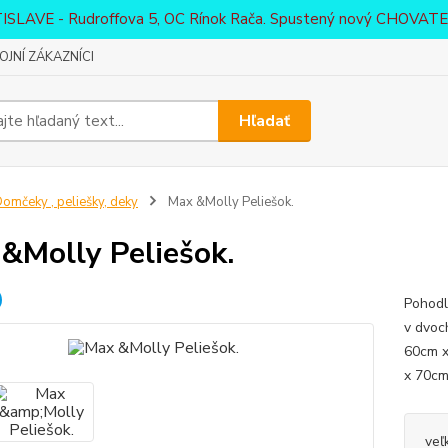
ATISLAVE - Rudroffova 5, OC Rínok Rača. Spustený nový CHO
JNÍ ZÁKAZNÍCI
Hľadať
omčeky , peliešky, deky
Max &Molly Peliešok.
&Molly Peliešok.
Pohodl
v dvoc
60cm x
x 70c
veľ