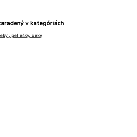
zaradený v kategóriách
ky , peliešky, deky