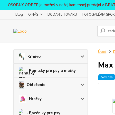
OSOBNÝ ODBER je možný v našej kamennej predajni v BR
Blog
O NÁS
DODANIE TOVARU
FOTOGALÉRIA SPOKO
Úvod
D
Krmivo
Max 
Pamlsky pre psy a mačky
Novinka
Oblečenie
Hračky
Bazéniky pre psy