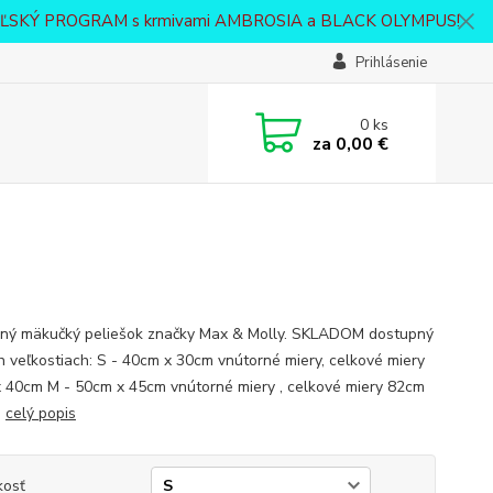
VATEĽSKÝ PROGRAM s krmivami AMBROSIA a BLACK OLYMPUS!
Prihlásenie
0
ks
za
0,00 €
ný mäkučký peliešok značky Max & Molly. SKLADOM dostupný
h veľkostiach: S - 40cm x 30cm vnútorné miery, celkové miery
 40cm M - 50cm x 45cm vnútorné miery , celkové miery 82cm
m
celý popis
kosť