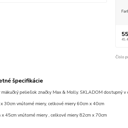
Far
55
45,
Číslo p
tné špecifikácie
 mäkučký peliešok značky Max & Molly. SKLADOM dostupný v d
 x 30cm vnútorné miery, celkové miery 60cm x 40cm
 x 45cm vnútorné miery , celkové miery 82cm x 70cm